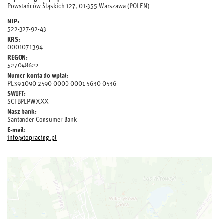
Powstańców Śląskich 127, 01-355 Warszawa (POLEN)
NIP:
522-327-92-43
KRS:
0001071394
REGON:
527048622
Numer konta do wpłat:
PL39 1090 2590 0000 0001 5630 0536
SWIFT:
SCFBPLPWXXX
Nasz bank:
Santander Consumer Bank
E-mail:
info@topracing.pl