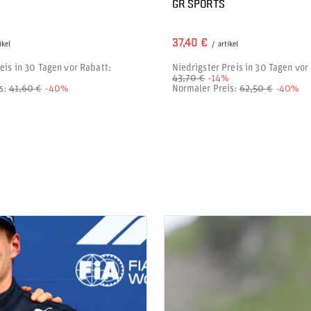
GR SPORTS
37,40 €
ikel
/
artikel
eis in 30 Tagen vor Rabatt:
Niedrigster Preis in 30 Tagen vor
43,70 €
-14%
s:
41,60 €
-40%
Normaler Preis:
62,50 €
-40%