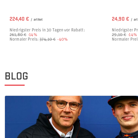
224,40 €
24,90 €
/
artikel
/
art
Niedrigster Preis in 30 Tagen vor Rabatt:
Niedrigster Pr
261,80 €
-14%
29,10 €
-14%
Normaler Preis:
374,10 €
-40%
Normaler Prei
BLOG