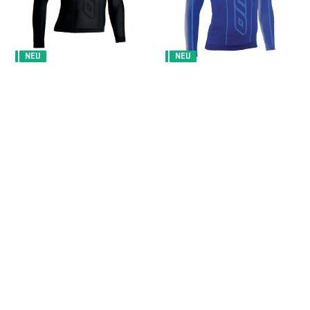
NEU
NEU
OMP UNTERZIEHSHIRT MIT
OMP UNTERZIEHSHIRT MIT
ROLLKRAGEN KS MY24
ROLLKRAGEN KS MY24 BLAU
SCHWARZ
73,80 €
73,80 €
/
artikel
/
artikel
NEU
NEU
OMP LANGE UNTERHOSE
OMP LANGE UNTERHOSE
TECNICA EVO MY26
TECNICA EVO MY26 SILBER