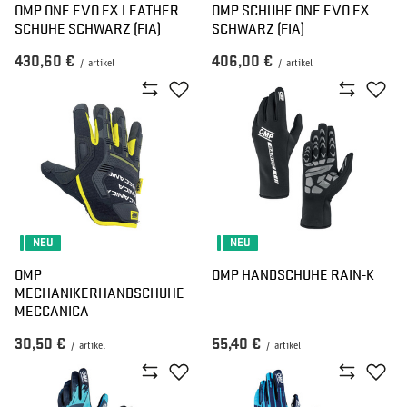
OMP ONE EVO FX LEATHER
OMP SCHUHE ONE EVO FX
SCHUHE SCHWARZ (FIA)
SCHWARZ (FIA)
430,60 €
406,00 €
/
artikel
/
artikel
NEU
NEU
OMP
OMP HANDSCHUHE RAIN-K
MECHANIKERHANDSCHUHE
MECCANICA
30,50 €
55,40 €
/
artikel
/
artikel