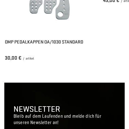
43,00 €
/
arti
OMP PEDALKAPPEN OA/1030 STANDARD
30,00 €
/
artikel
NEWSLETTER
Bleib auf dem Laufenden und melde dich für
unseren Newsletter an!