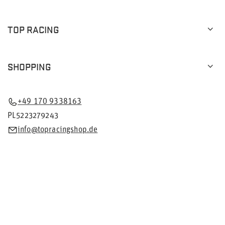
TOP RACING
SHOPPING
+49 170 9338163
PL5223279243
info@topracingshop.de
Im Shop präsentieren wir die Bruttopreise (inkl. MwSt.).
Mehrwertsteuersätze für inländische Verbraucher:
Deutschland
.