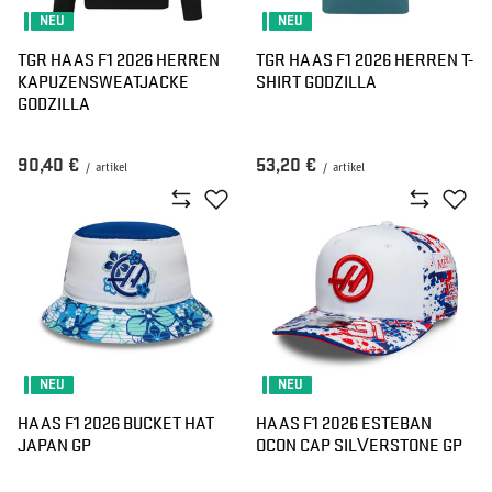
NEU
NEU
TGR HAAS F1 2026 HERREN
TGR HAAS F1 2026 HERREN T-
KAPUZENSWEATJACKE
SHIRT GODZILLA
GODZILLA
90,40 €
53,20 €
/
artikel
/
artikel
NEU
NEU
HAAS F1 2026 BUCKET HAT
HAAS F1 2026 ESTEBAN
JAPAN GP
OCON CAP SILVERSTONE GP