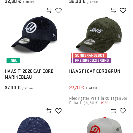
32,30 €
32,30 €
/
artikel
/
artikel
SONDERANGEBOT
NEU
PREISREDUZIERUNG
HAAS F1 2026 CAP CORD
HAAS F1 CAP CORD GRÜN
MARINEBLAU
37,00 €
27,70 €
/
artikel
/
artikel
Niedrigster Preis in 30 Tagen vor
Rabatt:
34,60 €
-19%