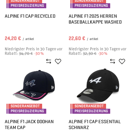
SONDERANGEBOT
SONDERANGEBOT
PREISREDUZIERUNG
PREISREDUZIERUNG
ALPINE F1 CAP RECYCLED
ALPINE F1 2025 HERREN
BASEBALLKAPPE WASHED
24,20 €
22,60 €
/
artikel
/
artikel
Niedrigster Preis in 30 Tagen vor
Niedrigster Preis in 30 Tagen vor
Rabatt:
34,70 €
-30%
Rabatt:
32,30 €
-30%
SONDERANGEBOT
SONDERANGEBOT
PREISREDUZIERUNG
PREISREDUZIERUNG
ALPINE F1 JACK DOOHAN
ALPINE F1 CAP ESSENTIAL
TEAM CAP
SCHWARZ