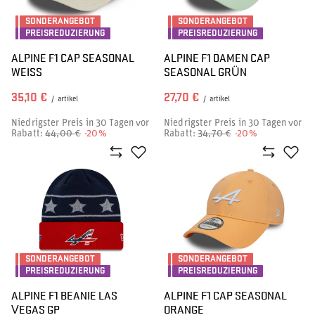
SONDERANGEBOT
SONDERANGEBOT
PREISREDUZIERUNG
PREISREDUZIERUNG
ALPINE F1 CAP SEASONAL
ALPINE F1 DAMEN CAP
WEISS
SEASONAL GRÜN
35,10 €
27,70 €
/
artikel
/
artikel
Niedrigster Preis in 30 Tagen vor
Niedrigster Preis in 30 Tagen vor
Rabatt:
44,00 €
-20%
Rabatt:
34,70 €
-20%
SONDERANGEBOT
SONDERANGEBOT
PREISREDUZIERUNG
PREISREDUZIERUNG
ALPINE F1 BEANIE LAS
ALPINE F1 CAP SEASONAL
VEGAS GP
ORANGE