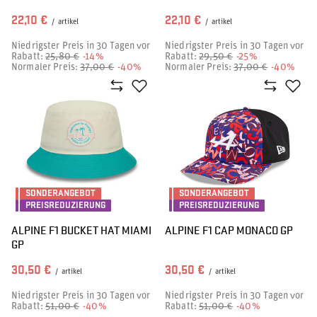
22,10 €
22,10 €
/
artikel
/
artikel
Niedrigster Preis in 30 Tagen vor
Niedrigster Preis in 30 Tagen vor
Rabatt:
25,80 €
-14%
Rabatt:
29,50 €
-25%
Normaler Preis:
37,00 €
-40%
Normaler Preis:
37,00 €
-40%
SONDERANGEBOT
SONDERANGEBOT
PREISREDUZIERUNG
PREISREDUZIERUNG
ALPINE F1 BUCKET HAT MIAMI
ALPINE F1 CAP MONACO GP
GP
30,50 €
30,50 €
/
artikel
/
artikel
Niedrigster Preis in 30 Tagen vor
Niedrigster Preis in 30 Tagen vor
Rabatt:
51,00 €
-40%
Rabatt:
51,00 €
-40%