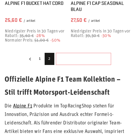
ALPINE F1 BUCKET HAT CORD
ALPINE F1 CAP SEASONAL
BLAU
25,60 €
27,50 €
/
artikel
/
artikel
Niedrigster Preis in 30 Tagen vor
Niedrigster Preis in 30 Tagen vor
Rabatt:
35,60 €
-28%
Rabatt:
39,30 €
-30%
Normaler Preis:
51,00 €
-50%
NÄCHSTE SEITE
1
2
Offizielle Alpine F1 Team Kollektion –
Stil trifft Motorsport-Leidenschaft
Die
Alpine F1
Produkte im TopRacingShop stehen für
Innovation, Präzision und Ausdruck echter Formel-1-
Leidenschaft. Als führender Distributor originaler Team-
Artikel bieten wir Fans eine exklusive Auswahl, inspiriert