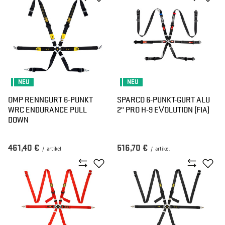
NEU
NEU
OMP RENNGURT 6-PUNKT
SPARCO 6-PUNKT-GURT ALU
WRC ENDURANCE PULL
2" PRO H-9 EVOLUTION (FIA)
DOWN
461,40 €
516,70 €
/
artikel
/
artikel