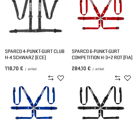
SPARCO 4-PUNKT-GURT CLUB
SPARCO 6-PUNKT-GURT
H-4 SCHWARZ (ECE)
COMPETITION H-3+2 ROT (FIA)
118,70 €
284,10 €
/
artikel
/
artikel