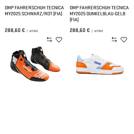
OMP FAHRERSCHUH TECNICA
OMP FAHRERSCHUH TECNICA
MY2025 SCHWARZ/ROT (FIA)
MY2025 DUNKELBLAU-GELB
(FIA)
288,60 €
288,60 €
/
artikel
/
artikel
NEU
NEU
OMP FAHRERSCHUH ONE EVO
SPARCO SCHUHE S-URBAN
X R ORANGE-SCHWARZ (FIA)
GULF
469,40 €
114,10 €
/
artikel
/
artikel