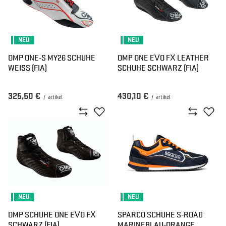
NEU
NEU
OMP ONE-S MY26 SCHUHE
OMP ONE EVO FX LEATHER
WEISS (FIA)
SCHUHE SCHWARZ (FIA)
325,50 €
430,10 €
/
artikel
/
artikel
NEU
NEU
OMP SCHUHE ONE EVO FX
SPARCO SCHUHE S-ROAD
SCHWARZ (FIA)
MARINEBLAU-ORANGE