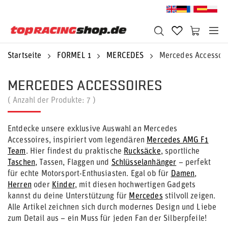
Startseite
FORMEL 1
MERCEDES
Mercedes Accessoi
MERCEDES ACCESSOIRES
( Anzahl der Produkte:
7
)
Entdecke unsere exklusive Auswahl an Mercedes
Accessoires, inspiriert vom legendären
Mercedes AMG F1
Team
. Hier findest du praktische
Rucksäcke
, sportliche
Taschen
, Tassen, Flaggen und
Schlüsselanhänger
– perfekt
für echte Motorsport-Enthusiasten. Egal ob für
Damen
,
Herren
oder
Kinder
, mit diesen hochwertigen Gadgets
kannst du deine Unterstützung für
Mercedes
stilvoll zeigen.
Alle Artikel zeichnen sich durch modernes Design und Liebe
zum Detail aus – ein Muss für jeden Fan der Silberpfeile!