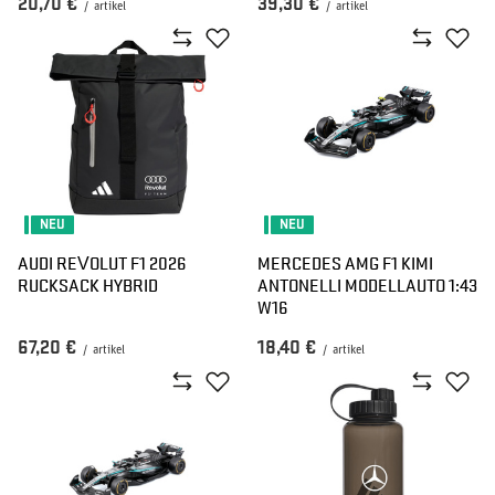
20,70 €
39,30 €
/
artikel
/
artikel
NEU
NEU
AUDI REVOLUT F1 2026
MERCEDES AMG F1 KIMI
RUCKSACK HYBRID
ANTONELLI MODELLAUTO 1:43
W16
67,20 €
18,40 €
/
artikel
/
artikel