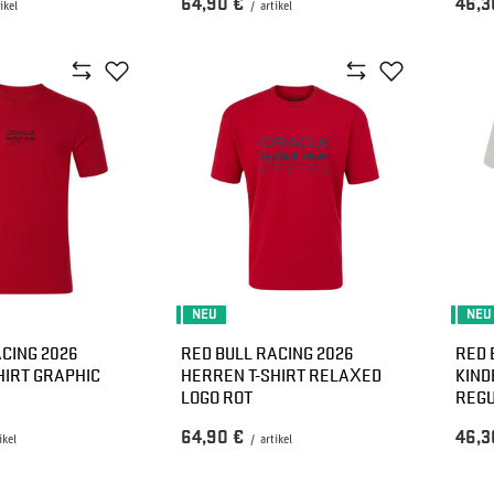
64,90 €
46,3
ikel
/
artikel
NEU
NEU
CING 2026
RED BULL RACING 2026
RED 
HIRT GRAPHIC
HERREN T-SHIRT RELAXED
KIND
LOGO ROT
REG
64,90 €
46,3
ikel
/
artikel