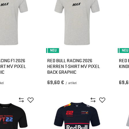
NEU
NEU
CING F1 2026
RED BULL RACING 2026
RED 
IRT MV PIXEL
HERREN T-SHIRT MV PIXEL
KIND
IC
BACK GRAPHIC
69,60 €
69,6
ikel
/
artikel