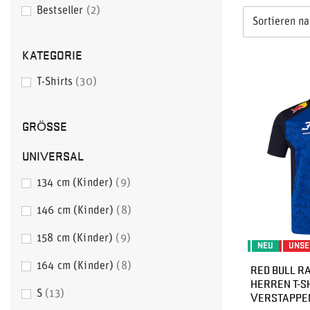
Bestseller
2
Sortieren n
KATEGORIE
T-Shirts
30
GRÖSSE
UNIVERSAL
134 cm (Kinder)
9
146 cm (Kinder)
8
158 cm (Kinder)
9
NEU
UNSE
164 cm (Kinder)
8
RED BULL RA
HERREN T-S
S
13
VERSTAPPE