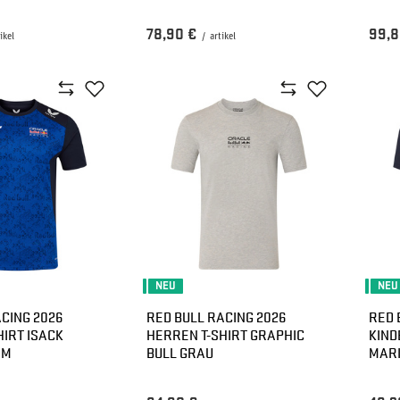
78,90 €
99,8
ikel
/
artikel
NEU
NEU
CING 2026
RED BULL RACING 2026
RED 
HIRT ISACK
HERREN T-SHIRT GRAPHIC
KIND
AM
BULL GRAU
MAR