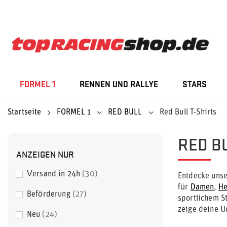
FORMEL 1
RENNEN UND RALLYE
STARS
Startseite
FORMEL 1
RED BULL
Red Bull T-Shirts
RED B
ANZEIGEN NUR
Versand in 24h
30
Entdecke unse
für
Damen
,
He
Beförderung
27
sportlichem S
zeige deine U
Neu
24