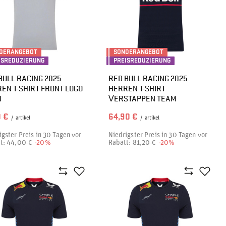
DERANGEBOT
SONDERANGEBOT
ISREDUZIERUNG
PREISREDUZIERUNG
BULL RACING 2025
RED BULL RACING 2025
EN T-SHIRT FRONT LOGO
HERREN T-SHIRT
U
VERSTAPPEN TEAM
0 €
64,90 €
/
artikel
/
artikel
igster Preis in 30 Tagen vor
Niedrigster Preis in 30 Tagen vor
t:
44,00 €
-20%
Rabatt:
81,20 €
-20%