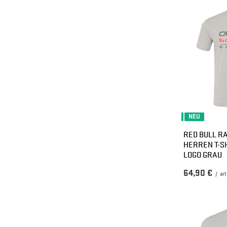
NEU
RED BULL RA
HERREN T-S
LOGO GRAU
64,90 €
/
art