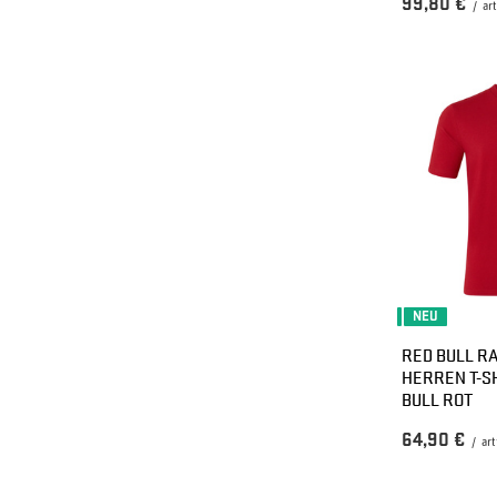
99,80 €
/
art
NEU
RED BULL RA
HERREN T-S
BULL ROT
64,90 €
/
art