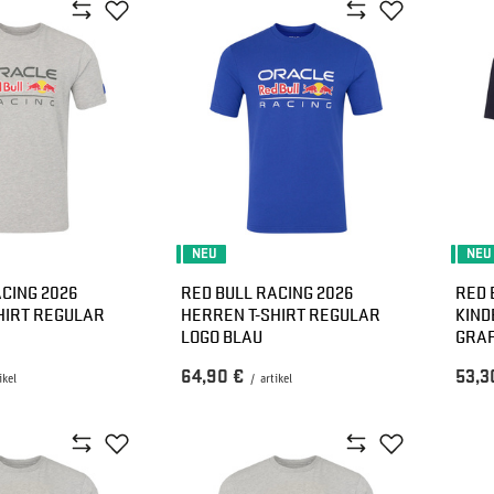
NEU
NEU
CING 2026
RED BULL RACING 2026
RED 
HIRT REGULAR
HERREN T-SHIRT REGULAR
KIND
LOGO BLAU
GRAP
64,90 €
53,3
ikel
/
artikel