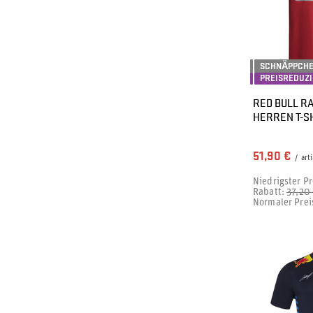
SCHNÄPPCH
PREISREDUZ
RED BULL RA
HERREN T-SH
51,90 €
/
arti
Niedrigster Pr
Rabatt:
37,20
Normaler Prei