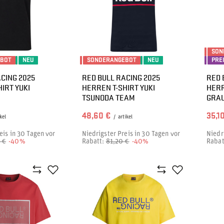
SON
EBOT
NEU
SONDERANGEBOT
NEU
PRE
CING 2025
RED BULL RACING 2025
RED 
IRT YUKI
HERREN T-SHIRT YUKI
HERR
TSUNODA TEAM
GRA
48,60 €
35,1
kel
/
artikel
eis in 30 Tagen vor
Niedrigster Preis in 30 Tagen vor
Niedr
 €
-40%
Rabatt:
81,20 €
-40%
Rabat