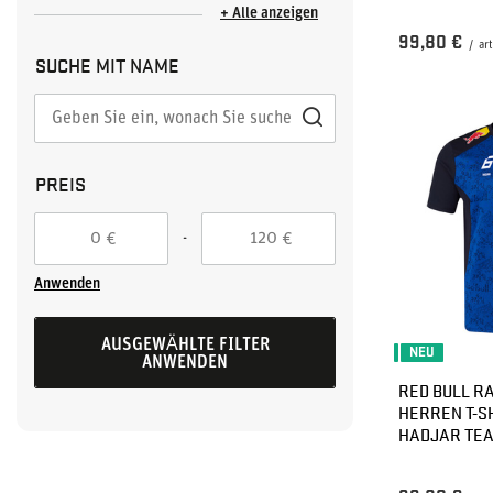
+ Alle anzeigen
99,80 €
/
art
SUCHE MIT NAME
PREIS
-
€
€
Anwenden
AUSGEWÄHLTE FILTER
NEU
ANWENDEN
RED BULL RA
HERREN T-S
HADJAR TE