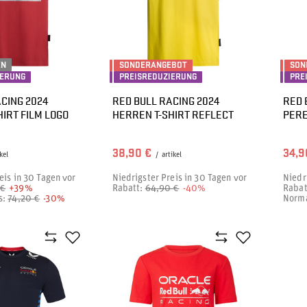
EN
SONDERANGEBOT
SON
IERUNG
PREISREDUZIERUNG
PRE
CING 2024
RED BULL RACING 2024
RED 
IRT FILM LOGO
HERREN T-SHIRT REFLECT
PERE
38,90 €
34,9
kel
/
artikel
eis in 30 Tagen vor
Niedrigster Preis in 30 Tagen vor
Niedr
 €
+39%
Rabatt:
64,90 €
-40%
Rabat
s:
74,20 €
-30%
Norma