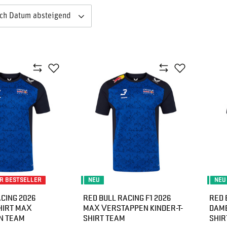
ach Datum absteigend
R BESTSELLER
NEU
NEU
CING 2026
RED BULL RACING F1 2026
RED 
HIRT MAX
MAX VERSTAPPEN KINDER-T-
DAME
N TEAM
SHIRT TEAM
SHIR