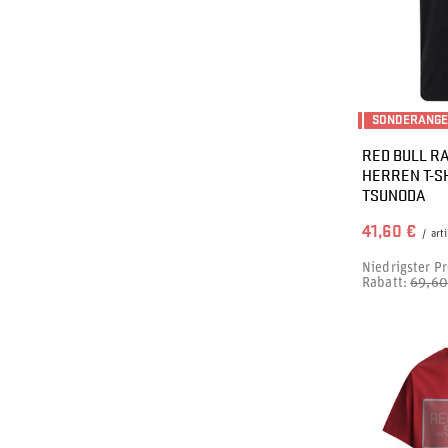
SONDERANG
RED BULL RA
HERREN T-SH
TSUNODA
41,60 €
/
arti
Niedrigster Pr
Rabatt:
69,60