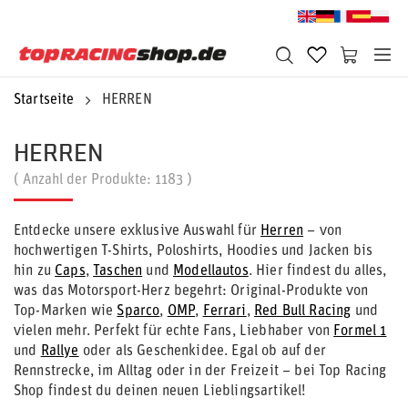
Startseite
HERREN
HERREN
( Anzahl der Produkte:
1183
)
Entdecke unsere exklusive Auswahl für
Herren
– von
hochwertigen T-Shirts, Poloshirts, Hoodies und Jacken bis
hin zu
Caps
,
Taschen
und
Modellautos
. Hier findest du alles,
was das Motorsport-Herz begehrt: Original-Produkte von
Top-Marken wie
Sparco
,
OMP
,
Ferrari
,
Red Bull Racing
und
vielen mehr. Perfekt für echte Fans, Liebhaber von
Formel 1
und
Rallye
oder als Geschenkidee. Egal ob auf der
Rennstrecke, im Alltag oder in der Freizeit – bei Top Racing
Shop findest du deinen neuen Lieblingsartikel!