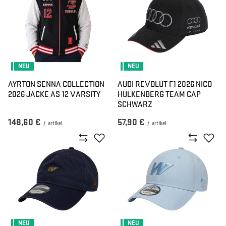
NEU
NEU
AYRTON SENNA COLLECTION
AUDI REVOLUT F1 2026 NICO
2026 JACKE AS 12 VARSITY
HULKENBERG TEAM CAP
SCHWARZ
148,60 €
57,90 €
/
artikel
/
artikel
NEU
NEU