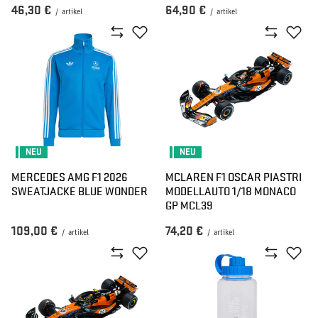
46,30 €
64,90 €
/
artikel
/
artikel
NEU
NEU
MERCEDES AMG F1 2026
MCLAREN F1 OSCAR PIASTRI
SWEATJACKE BLUE WONDER
MODELLAUTO 1/18 MONACO
GP MCL39
109,00 €
74,20 €
/
artikel
/
artikel