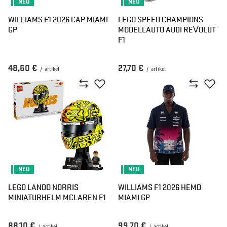
NEU
NEU
WILLIAMS F1 2026 CAP MIAMI
LEGO SPEED CHAMPIONS
GP
MODELLAUTO AUDI REVOLUT
F1
48,60 €
27,70 €
/
artikel
/
artikel
NEU
NEU
LEGO LANDO NORRIS
WILLIAMS F1 2026 HEMD
MINIATURHELM MCLAREN F1
MIAMI GP
88,10 €
99,70 €