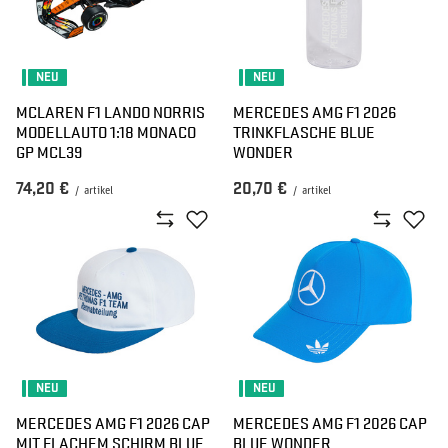
NEU
NEU
MCLAREN F1 LANDO NORRIS
MERCEDES AMG F1 2026
MODELLAUTO 1:18 MONACO
TRINKFLASCHE BLUE
GP MCL39
WONDER
74,20 €
20,70 €
/
artikel
/
artikel
NEU
NEU
MERCEDES AMG F1 2026 CAP
MERCEDES AMG F1 2026 CAP
MIT FLACHEM SCHIRM BLUE
BLUE WONDER