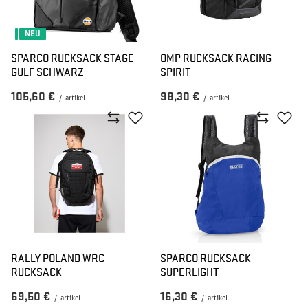
NEU
SPARCO RUCKSACK STAGE
OMP RUCKSACK RACING
GULF SCHWARZ
SPIRIT
105,60 €
98,30 €
/
artikel
/
artikel
RALLY POLAND WRC
SPARCO RUCKSACK
RUCKSACK
SUPERLIGHT
69,50 €
16,30 €
/
artikel
/
artikel