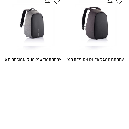
XD DESIGN RUCKSACK BOBBY
XD DESIGN RUCKSACK BOBBY
HERO SMALL GREY
HERO SMALL BLACK
116,00 €
116,00 €
/
artikel
/
artikel