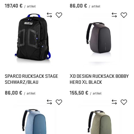
197,40 €
86,00 €
/
artikel
/
artikel
SPARCO RUCKSACK STAGE
XD DESIGN RUCKSACK BOBBY
SCHWARZ/BLAU
HERO XL BLACK
86,00 €
155,50 €
/
artikel
/
artikel