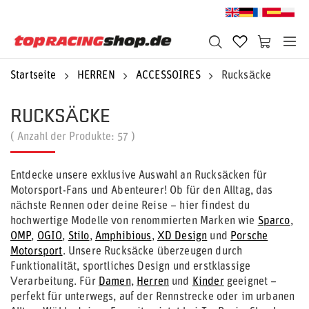
Startseite
HERREN
ACCESSOIRES
Rucksäcke
RUCKSÄCKE
( Anzahl der Produkte:
57
)
Entdecke unsere exklusive Auswahl an Rucksäcken für
Motorsport-Fans und Abenteurer! Ob für den Alltag, das
nächste Rennen oder deine Reise – hier findest du
hochwertige Modelle von renommierten Marken wie
Sparco
,
OMP
,
OGIO
,
Stilo
,
Amphibious
,
XD Design
und
Porsche
Motorsport
. Unsere Rucksäcke überzeugen durch
Funktionalität, sportliches Design und erstklassige
Verarbeitung. Für
Damen
,
Herren
und
Kinder
geeignet –
perfekt für unterwegs, auf der Rennstrecke oder im urbanen