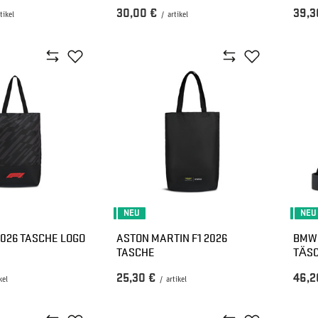
30,00 €
39,3
tikel
/
artikel
NEU
NEU
2026 TASCHE LOGO
ASTON MARTIN F1 2026
BMW 
TASCHE
TÄS
25,30 €
46,2
kel
/
artikel