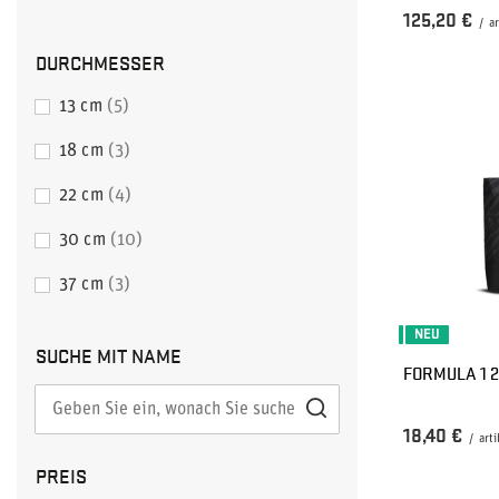
125,20 €
/
ar
DURCHMESSER
13 cm
5
18 cm
3
22 cm
4
30 cm
10
37 cm
3
NEU
SUCHE MIT NAME
FORMULA 1 
18,40 €
/
arti
PREIS