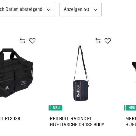
ach Datum absteigend
Anzeigen 40
NEU
NEU
T F1 2026
RED BULL RACING F1
MERC
HÜFTTASCHE CROSS BODY
HÜFT