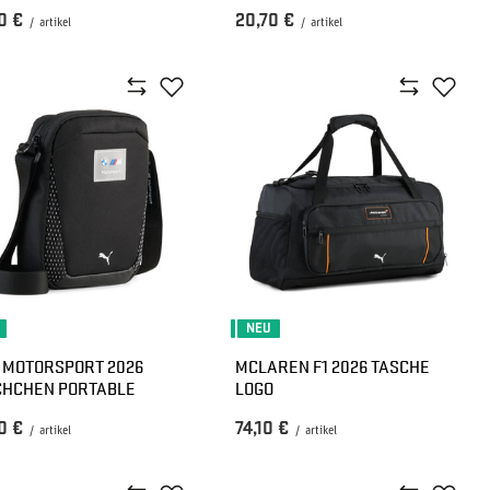
0 €
20,70 €
/
artikel
/
artikel
NEU
MOTORSPORT 2026
MCLAREN F1 2026 TASCHE
CHCHEN PORTABLE
LOGO
0 €
74,10 €
/
artikel
/
artikel