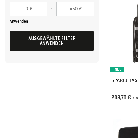
-
€
€
Anwenden
AUSGEWÄHLTE FILTER
ANWENDEN
NEU
SPARCO TAS
203,70 €
/
a