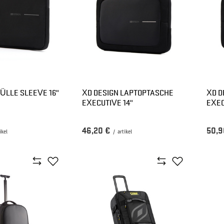
HÜLLE SLEEVE 16"
XD DESIGN LAPTOPTASCHE
XD D
EXECUTIVE 14"
EXEC
46,20 €
50,9
ikel
/
artikel