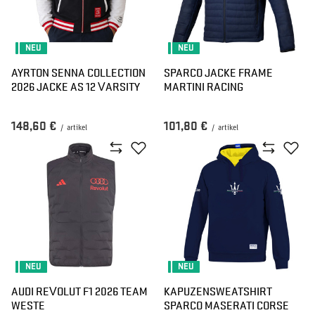
NEU
NEU
AYRTON SENNA COLLECTION
SPARCO JACKE FRAME
2026 JACKE AS 12 VARSITY
MARTINI RACING
148,60 €
101,80 €
/
artikel
/
artikel
NEU
NEU
AUDI REVOLUT F1 2026 TEAM
KAPUZENSWEATSHIRT
WESTE
SPARCO MASERATI CORSE