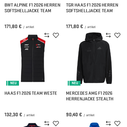
BWT ALPINE F1 2026 HERREN
TGR HAAS F1 2026 HERREN
SOFTSHELLJACKE TEAM
SOFTSHELLJACKE TEAM
171,80 €
171,80 €
/
artikel
/
artikel
NEU
NEU
HAAS F1 2026 TEAM WESTE
MERCEDES AMG F1 2026
HERRENJACKE STEALTH
132,30 €
90,40 €
/
artikel
/
artikel