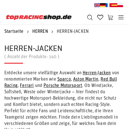
Startseite
HERREN
HERREN-JACKEN
HERREN-JACKEN
( Anzahl der Produkte:
140
)
Entdecke unsere vielfältige Auswahl an
Herren-Jacken
von
renommierten Marken wie
Sparco
,
Aston Martin
,
Red Bull
Racing
,
Ferrari
und
Porsche Motorsport
. Ob Windjacke,
Softshell, Weste oder Winterjacke – hier findest du
hochwertige Motorsport-Bekleidung, die nicht nur Schutz
und Komfort bietet, sondern auch echten Racing-Style.
Perfekt für echte Fans und Leidenschaftliche, die ihren
Teamgeist zeigen möchten. Finde dein Lieblingsmodell in
verschiedenen Größen und zeige, für welches Team dein