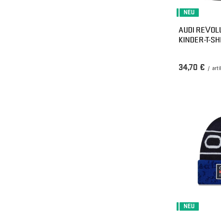
NEU
AUDI REVOLU
KINDER-T-SH
34,70 €
/
arti
NEU