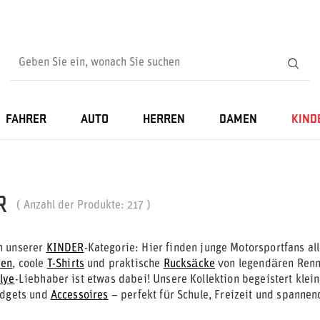
FAHRER
AUTO
HERREN
DAMEN
KIND
R
( Anzahl der Produkte:
217
)
n unserer
KINDER
-Kategorie: Hier finden junge Motorsportfans al
pen
, coole
T-Shirts
und praktische
Rucksäcke
von legendären Ren
lye
-Liebhaber ist etwas dabei! Unsere Kollektion begeistert klei
adgets und
Accessoires
– perfekt für Schule, Freizeit und spanne