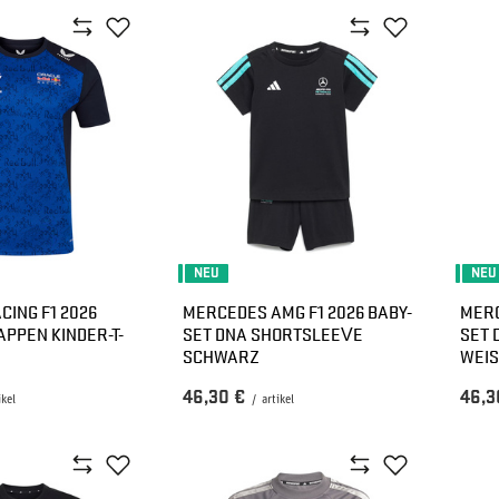
NEU
NEU
CING F1 2026
MERCEDES AMG F1 2026 BABY-
MERC
PPEN KINDER-T-
SET DNA SHORTSLEEVE
SET 
SCHWARZ
WEISS
46,30 €
46,3
ikel
/
artikel