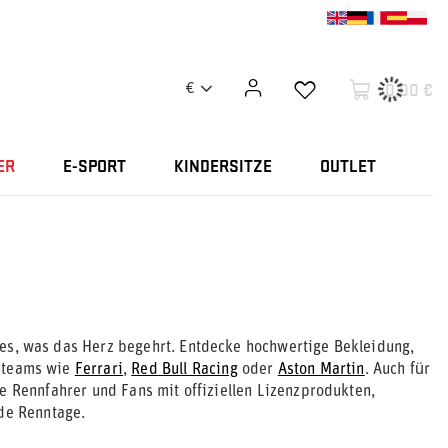
0,00 €
€
ER
E-SPORT
KINDERSITZE
OUTLET
les, was das Herz begehrt. Entdecke hochwertige Bekleidung,
nteams wie
Ferrari
,
Red Bull Racing
oder
Aston Martin
. Auch für
ne Rennfahrer und Fans mit offiziellen Lizenzprodukten,
nde Renntage.