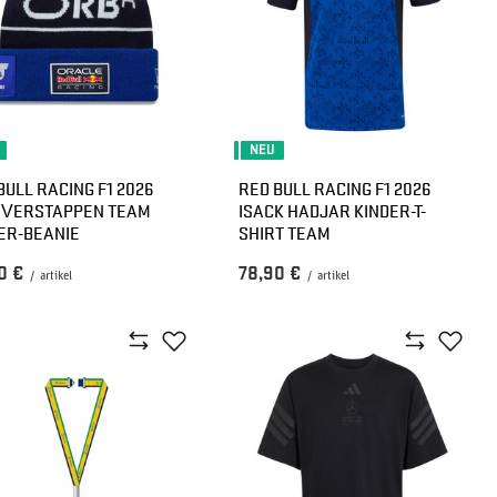
NEU
BULL RACING F1 2026
RED BULL RACING F1 2026
 VERSTAPPEN TEAM
ISACK HADJAR KINDER-T-
ER-BEANIE
SHIRT TEAM
0 €
78,90 €
/
artikel
/
artikel