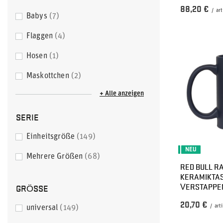
88,20 €
/
art
Babys
7
Flaggen
4
Hosen
1
Maskottchen
2
+ Alle anzeigen
SERIE
Einheitsgröße
149
NEU
Mehrere Größen
68
RED BULL RA
KERAMIKTA
VERSTAPPE
GRÖSSE
20,70 €
/
arti
universal
149