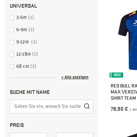
UNIVERSAL
3-6m
1
6-9m
1
9-12m
1
12-18m
1
68 cm
5
NEU
+ Alle anzeigen
RED BULL RA
SUCHE MIT NAME
MAX VERSTA
SHIRT TEAM
78,90 €
/
art
PREIS