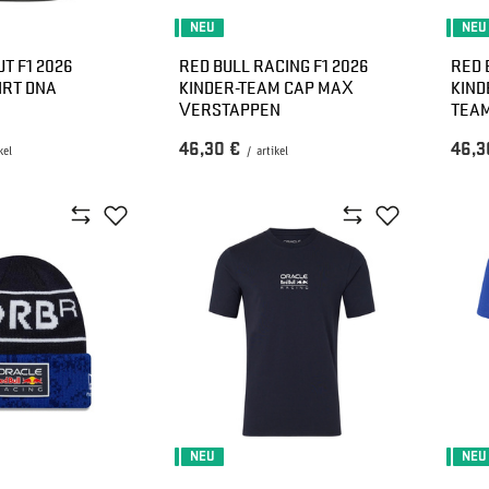
NEU
NEU
T F1 2026
RED BULL RACING F1 2026
RED 
IRT DNA
KINDER-TEAM CAP MAX
KIND
VERSTAPPEN
TEA
46,30 €
46,3
kel
/
artikel
NEU
NEU