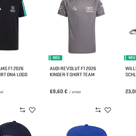
NEU
NEU
MG F1 2026
AUDI REVOLUT F1 2026
WILL
IRT DNA LOGO
KINDER-T-SHIRT TEAM
SCH
69,60 €
23,0
kel
/
artikel