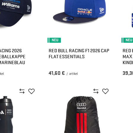
NEU
NEU
ACING 2026
RED BULL RACING F1 2026 CAP
RED 
EBALLKAPPE
FLAT ESSENTIALS
MAX
MARINEBLAU
KIND
41,60 €
39,3
ikel
/
artikel