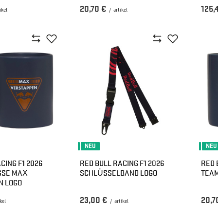
20,70 €
125,
ikel
/
artikel
NEU
NEU
CING F1 2026
RED BULL RACING F1 2026
RED 
SSE MAX
SCHLÜSSELBAND LOGO
TEA
N LOGO
23,00 €
20,7
kel
/
artikel