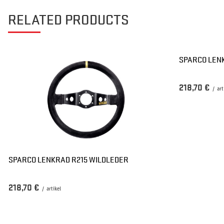
RELATED PRODUCTS
SPARCO LEN
218,70 €
/
art
SPARCO LENKRAD R215 WILDLEDER
218,70 €
/
artikel