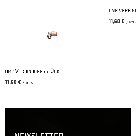
OMP VERBIN
11,60 €
/
artik
OMP VERBINDUNGSSTÜCK L
11,60 €
/
artikel
NEWSLETTER