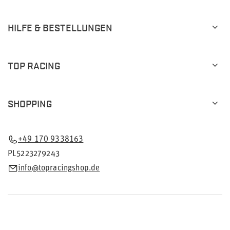
HILFE & BESTELLUNGEN
TOP RACING
SHOPPING
+49 170 9338163
PL5223279243
info@topracingshop.de
Im Shop präsentieren wir die Bruttopreise (inkl. MwSt.).
Mehrwertsteuersätze für inländische Verbraucher: