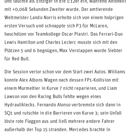
und tauchte als Einziger in die 1:12er ein, während Antonelli
mit +0,068 Sekunden Zweiter wurde. Der amtierende
Weltmeister Lando Norris erholte sich von einem holprigen
ersten Versuch und schnappte sich P3 für McLaren,
hauchdünn vor Teamkollege Oscar Piastri. Das Ferrari-Duo
Lewis Hamilton und Charles Leclerc musste sich mit den
Plätzen 5 und 6 begnügen, Max Verstappen wurde Siebter
für Red Bull.
Die Session verlor schon vor dem Start zwei Autos. Williams
konnte Alex Albons Wagen nach dessen FP1-Kollision mit
einem Murmeltier in Kurve 7 nicht reparieren, und Liam
Lawson von den Racing Bulls fehlte wegen eines
Hydrauliklecks. Fernando Alonso verbremste sich dann in
SQ1 und rutschte in die Barrieren von Kurve 3; sein Unfall
löste rote Flaggen aus und ließ mehrere andere Fahrer
außerhalb der Top 15 stranden. Mercedes brachte in