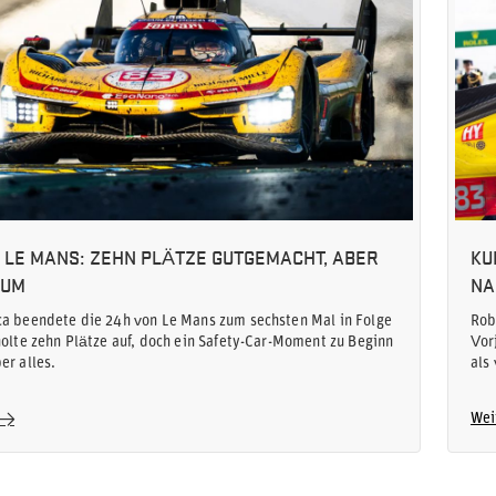
N LE MANS: ZEHN PLÄTZE GUTGEMACHT, ABER
KU
IUM
NA
a beendete die 24h von Le Mans zum sechsten Mal in Folge
Rob
holte zehn Plätze auf, doch ein Safety-Car-Moment zu Beginn
Vor
er alles.
als
Wei