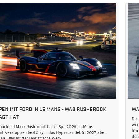
EN MIT FORD IN LE MANS - WAS RUSHBROOK
WA
AGT HAT
Die
wur
portchef Mark Rushbrook hat in Spa 2026 Le-Mans-
för
it Verstappen bestätigt - das Hypercar-Debüt 2027 aber
den
en. Was ist der realistische Weg?