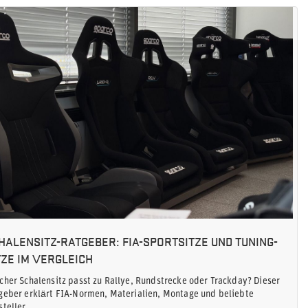
HALENSITZ-RATGEBER: FIA-SPORTSITZE UND TUNING-
TZE IM VERGLEICH
cher Schalensitz passt zu Rallye, Rundstrecke oder Trackday? Dieser
geber erklärt FIA-Normen, Materialien, Montage und beliebte
steller.