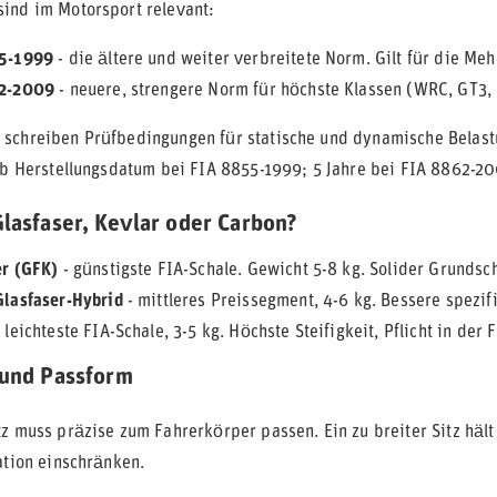
ind im Motorsport relevant:
5-1999
- die ältere und weiter verbreitete Norm. Gilt für die Meh
62-2009
- neuere, strengere Norm für höchste Klassen (WRC, GT3, F
schreiben Prüfbedingungen für statische und dynamische Belastu
 ab Herstellungsdatum bei FIA 8855-1999; 5 Jahre bei FIA 8862-20
Glasfaser, Kevlar oder Carbon?
er (GFK)
- günstigste FIA-Schale. Gewicht 5-8 kg. Solider Grundsch
Glasfaser-Hybrid
- mittleres Preissegment, 4-6 kg. Bessere spezifi
 leichteste FIA-Schale, 3-5 kg. Höchste Steifigkeit, Pflicht in de
 und Passform
tz muss präzise zum Fahrerkörper passen. Ein zu breiter Sitz hält
ation einschränken.