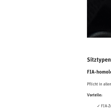
Sitztypen
FIA-homolo
Pflicht in al
Vorteile:
✓ FIA-Z