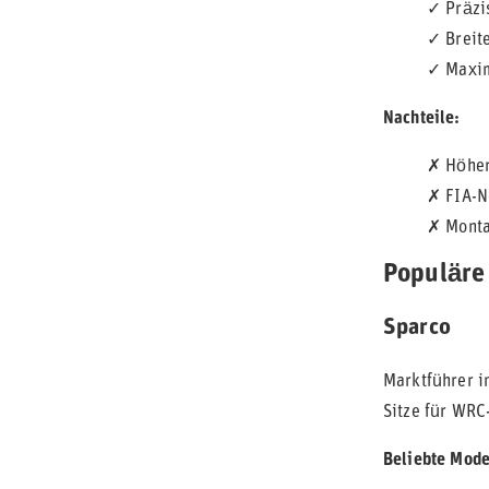
✓ Präzi
✓ Breit
✓ Maxim
Nachteile:
✗ Höhere
✗ FIA-N
✗ Monta
Populäre 
Sparco
Marktführer im
Sitze für WRC
Beliebte Mode