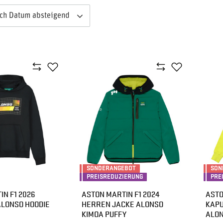
ach Datum absteigend
SONDERANGEBOT
SON
PREISREDUZIERUNG
PRE
N F1 2026
ASTON MARTIN F1 2024
ASTO
LONSO HOODIE
HERREN JACKE ALONSO
KAP
KIMOA PUFFY
ALON