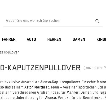
FAHRER
AUTO
HERREN
DAMEN
KIND
zenpullover
O-KAPUTZENPULLOVER
( Anzahl der 
re exklusive Auswahl an Alonso-Kaputzenpullover für echte Motor
nso
und seinem
Aston Martin
F1 Team – vereinen sportlichen Stil 
delle in verschiedenen Größen, ideal für
Männer
,
Damen
und
Jug
rall deine Unterstützung für
Alonso
. Perfekt für die Rennstrecke, 