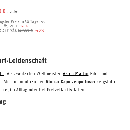
0 €
/
artikel
igster Preis in 30 Tagen vor
t:
89,20 €
-14%
ler Preis:
127,50 €
-40%
rt-Leidenschaft
l 1
. Als zweifacher Weltmeister,
Aston-Martin
-Pilot und
. Mit einem offiziellen
Alonso-Kaputzenpullover
zeigst du
ke, im Alltag oder bei Freizeitaktivitäten.
ung