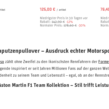
125,00 €
76,4
rtikel
/
artikel
Niedrigster Preis in 30 Tagen vor
Niedr
Rabatt:
142,90 €
-12%
Rabat
Normaler Preis:
178,60 €
-30%
Norma
aputzenpullover – Ausdruck echter Motorspo
nso
zählt ohne Zweifel zu den ikonischsten Rennfahrern der
Forme
ende inspiriert er seit Jahren Millionen Fans auf der ganzen Welt
enheit zu seinem Team und Lebensstil – egal, ob an der Rennstrec
Aston Martin F1 Team Kollektion – Stil trifft Leist