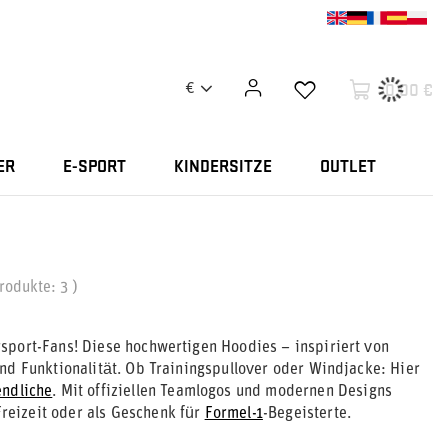
0,00 €
€
ER
E-SPORT
KINDERSITZE
OUTLET
Produkte:
3
)
sport-Fans! Diese hochwertigen Hoodies – inspiriert von
und Funktionalität. Ob Trainingspullover oder Windjacke: Hier
endliche
. Mit offiziellen Teamlogos und modernen Designs
Freizeit oder als Geschenk für
Formel-1
-Begeisterte.