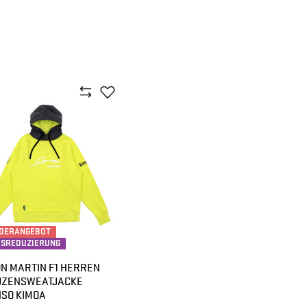
DERANGEBOT
ISREDUZIERUNG
N MARTIN F1 HERREN
UZENSWEATJACKE
SO KIMOA