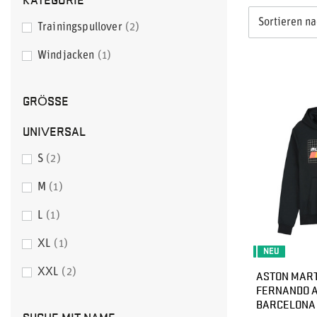
Sortieren n
Trainingspullover
2
Windjacken
1
GRÖSSE
UNIVERSAL
S
2
M
1
L
1
XL
1
NEU
XXL
2
ASTON MARTI
FERNANDO A
BARCELONA
SUCHE MIT NAME