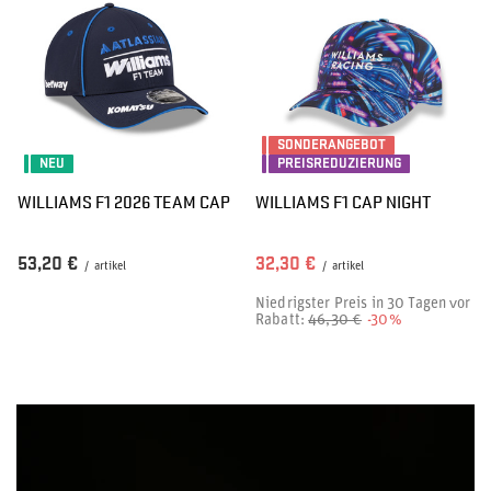
SONDERANGEBOT
NEU
PREISREDUZIERUNG
WILLIAMS F1 2026 TEAM CAP
WILLIAMS F1 CAP NIGHT
53,20 €
32,30 €
/
artikel
/
artikel
Niedrigster Preis in 30 Tagen vor
Rabatt:
46,30 €
-30%