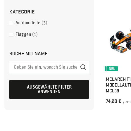
KATEGORIE
Automodelle
3
Flaggen
1
SUCHE MIT NAME
NEU
MCLAREN F1
MODELLAUTO
AUSGEWÄHLTE FILTER
MCL39
ANWENDEN
74,20 €
/
arti