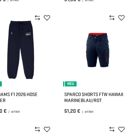
/
artikel
/
artikel
NEU
IAMS F1 2026 HOSE
SPARCO SHORTS FTW HAWAII
GER
MARINEBLAU/ROT
0 €
51,20 €
/
artikel
/
artikel