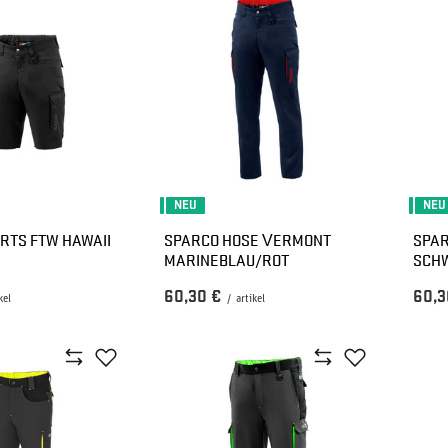
NEU
NEU
RTS FTW HAWAII
SPARCO HOSE VERMONT
SPA
MARINEBLAU/ROT
SCH
60,30 €
60,3
kel
/
artikel