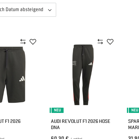
ach Datum absteigend
NEU
NEU
T F1 2026
AUDI REVOLUT F1 2026 HOSE
SPAR
A
DNA
MAR
60,30 €
31,9