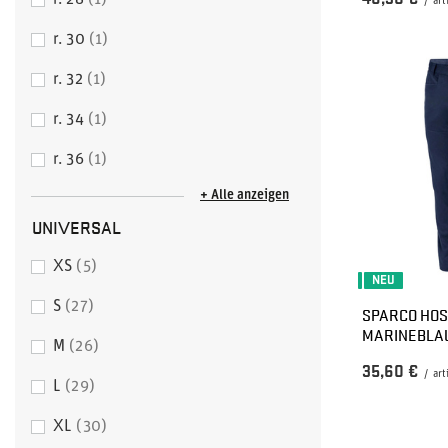
r. 28
1
/
art
r. 30
1
r. 32
1
r. 34
1
r. 36
1
+ Alle anzeigen
UNIVERSAL
XS
5
NEU
S
27
SPARCO HOS
MARINEBLA
M
26
35,60 €
/
art
L
29
XL
30