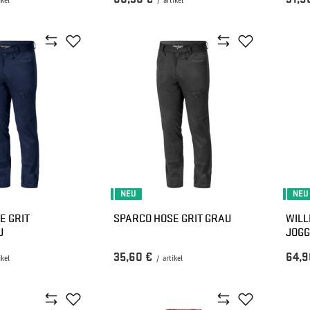
ikel
/
artikel
NEU
NEU
E GRIT
SPARCO HOSE GRIT GRAU
WILL
U
JOG
35,60 €
64,9
ikel
/
artikel