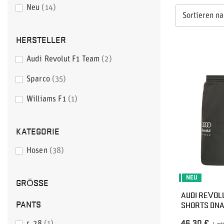
Neu
14
Sortieren n
HERSTELLER
Audi Revolut F1 Team
2
Sparco
35
Williams F1
1
KATEGORIE
Hosen
38
NEU
GRÖSSE
AUDI REVOLU
PANTS
SHORTS DN
46,30 €