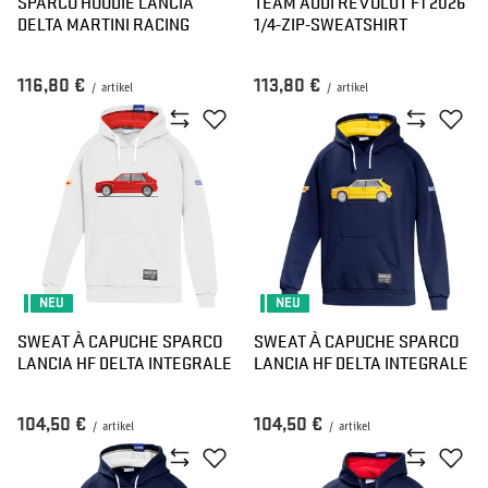
SPARCO HOODIE LANCIA
TEAM AUDI REVOLUT F1 2026
DELTA MARTINI RACING
1/4-ZIP-SWEATSHIRT
116,80 €
113,80 €
/
artikel
/
artikel
NEU
NEU
SWEAT À CAPUCHE SPARCO
SWEAT À CAPUCHE SPARCO
LANCIA HF DELTA INTEGRALE
LANCIA HF DELTA INTEGRALE
104,50 €
104,50 €
/
artikel
/
artikel