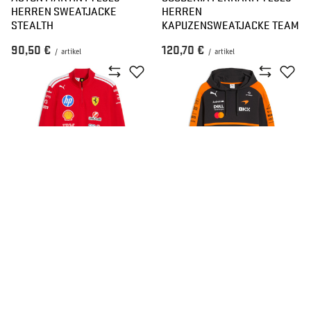
HERREN SWEATJACKE
HERREN
STEALTH
KAPUZENSWEATJACKE TEAM
90,50 €
120,70 €
/
artikel
/
artikel
NEU
NEU
SCUDERIA FERRARI F1 2026
MCLAREN F1 2026 HERREN
HERREN SWEATSHIRT T7
KAPUZENSWEATJACKE TEAM
TEAM
125,40 €
120,70 €
/
artikel
/
artikel