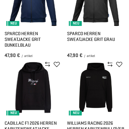
NEU
NEU
SPARCO HERREN
SPARCO HERREN
SWEATJACKE GRIT
SWEATJACKE GRIT GRAU
DUNKELBLAU
47,90 €
47,90 €
/
artikel
/
artikel
NEU
NEU
CADILLAC F1 2026 HERREN
WILLIAMS RACING 2026
KAPUZENSWEATJACKE
HERREN KAPUZENPULLOVER