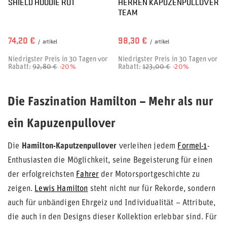
SHIELD HOODIE ROT
HERREN KAPUZENPULLOVER
TEAM
74,20 €
98,30 €
/
artikel
/
artikel
Niedrigster Preis in 30 Tagen vor
Niedrigster Preis in 30 Tagen vor
Rabatt:
92,80 €
-20%
Rabatt:
123,00 €
-20%
Die Faszination Hamilton – Mehr als nur
ein Kapuzenpullover
Die
Hamilton-Kaputzenpullover
verleihen jedem
Formel-1
-
Enthusiasten die Möglichkeit, seine Begeisterung für einen
der erfolgreichsten
Fahrer
der Motorsportgeschichte zu
zeigen.
Lewis Hamilton
steht nicht nur für Rekorde, sondern
auch für unbändigen Ehrgeiz und Individualität – Attribute,
die auch in den Designs dieser Kollektion erlebbar sind. Für