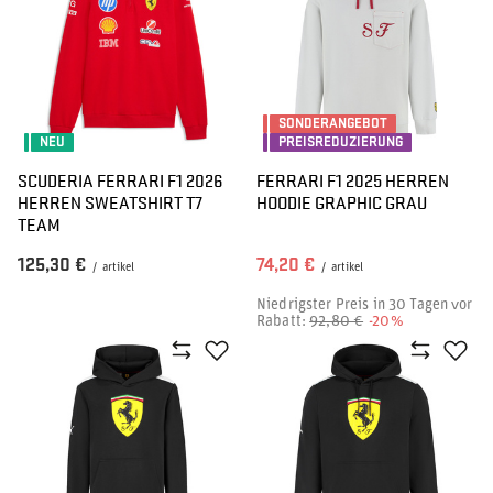
SONDERANGEBOT
NEU
PREISREDUZIERUNG
SCUDERIA FERRARI F1 2026
FERRARI F1 2025 HERREN
HERREN SWEATSHIRT T7
HOODIE GRAPHIC GRAU
TEAM
125,30 €
74,20 €
/
artikel
/
artikel
Niedrigster Preis in 30 Tagen vor
Rabatt:
92,80 €
-20%