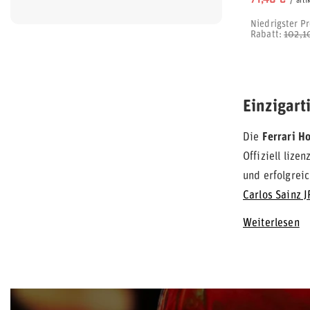
/
arti
Niedrigster Pr
Rabatt:
102,1
Einzigart
Die
Ferrari H
Offiziell lize
und erfolgrei
Carlos Sainz J
Weiterlesen