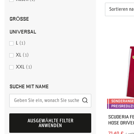
Sortieren n
GRÖSSE
UNIVERSAL
L
1
XL
1
XXL
1
SUCHE MIT NAME
SONDERANG
PREISREDUZ
SCUDERIA F
AUSGEWÄHLTE FILTER
HOSE DRIVE
ANWENDEN
71,40 €