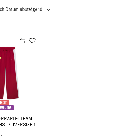
ach Datum absteigend
EBOT
IERUNG
ERRARI F1 TEAM
RS T7 OVERSIZED