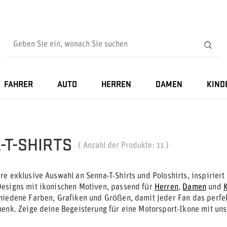
FAHRER
AUTO
HERREN
DAMEN
KIND
-T-SHIRTS
( Anzahl der Produkte:
11
)
re exklusive Auswahl an Senna-T-Shirts und Poloshirts, inspirie
esigns mit ikonischen Motiven, passend für
Herren
,
Damen
und
hiedene Farben, Grafiken und Größen, damit jeder Fan das perfekt
henk. Zeige deine Begeisterung für eine Motorsport-Ikone mit uns