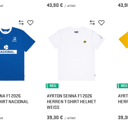
43,90 €
43,9
kel
/
artikel
NEU
NEU
NA F1 2026
AYRTON SENNA F1 2026
AYRT
HIRT NACIONAL
HERREN T-SHIRT HELMET
HERR
WEISS
39,30 €
39,3
kel
/
artikel