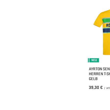
NEU
AYRTON SEN
HERREN T-S
GELB
39,30 €
/
art