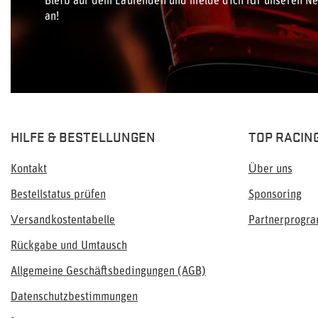
Bleib auf dem Laufenden und melde dich für unseren Ne
an!
HILFE & BESTELLUNGEN
TOP RACIN
Kontakt
Über uns
Bestellstatus prüfen
Sponsoring
Versandkostentabelle
Partnerprogr
Rückgabe und Umtausch
Allgemeine Geschäftsbedingungen (AGB)
Datenschutzbestimmungen