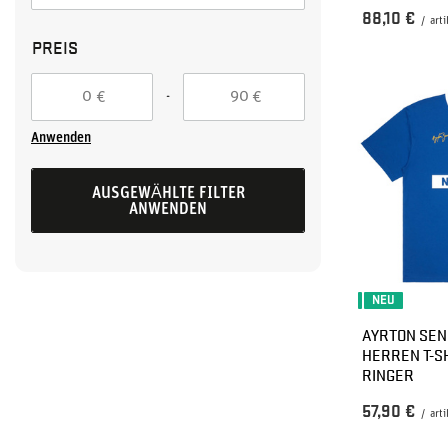
88,10 €
/
arti
PREIS
-
€
€
Anwenden
AUSGEWÄHLTE FILTER
ANWENDEN
NEU
AYRTON SEN
HERREN T-S
RINGER
57,90 €
/
arti