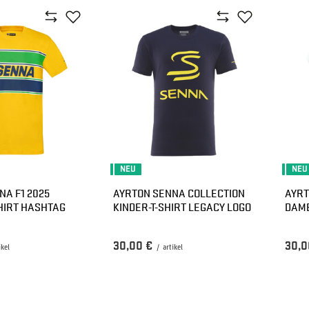
NEU
NEU
NA F1 2025
AYRTON SENNA COLLECTION
AYRT
HIRT HASHTAG
KINDER-T-SHIRT LEGACY LOGO
DAME
30,00 €
30,0
ikel
/
artikel