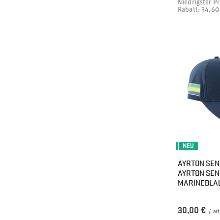
Niedrigster Pr
Rabatt:
34,60
NEU
AYRTON SEN
AYRTON SEN
MARINEBLA
30,00 €
/
art