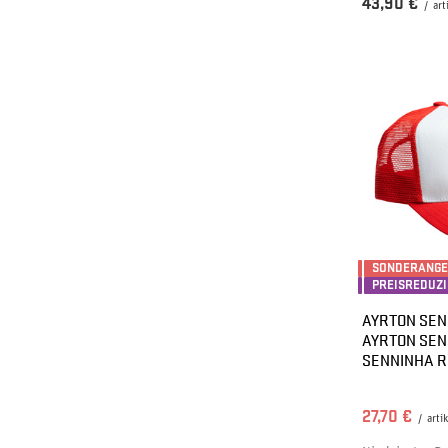
43,90 €
/
art
SONDERANG
PREISREDUZ
AYRTON SEN
AYRTON SEN
SENNINHA R
27,70 €
/
artik