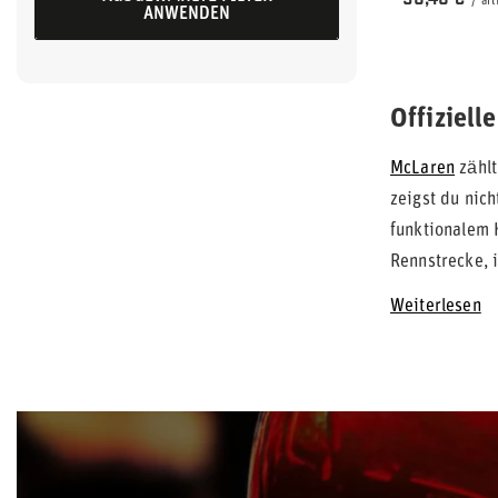
/
art
ANWENDEN
Offiziel
McLaren
zählt
zeigst du nic
funktionalem 
Rennstrecke, 
Weiterlesen