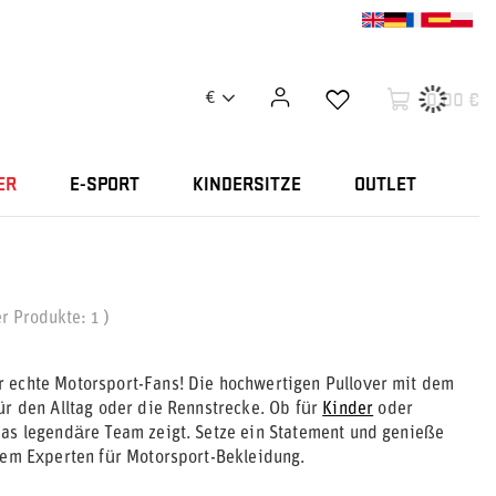
0,00 €
€
ER
E-SPORT
KINDERSITZE
OUTLET
er Produkte:
1
)
r echte Motorsport-Fans! Die hochwertigen Pullover mit dem
für den Alltag oder die Rennstrecke. Ob für
Kinder
oder
das legendäre Team zeigt. Setze ein Statement und genieße
nem Experten für Motorsport-Bekleidung.