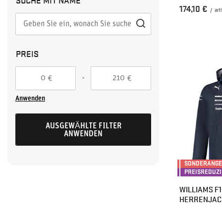
174,10 €
/
art
PREIS
-
€
€
Anwenden
AUSGEWÄHLTE FILTER
ANWENDEN
SONDERANG
PREISREDUZ
WILLIAMS F1
HERRENJAC