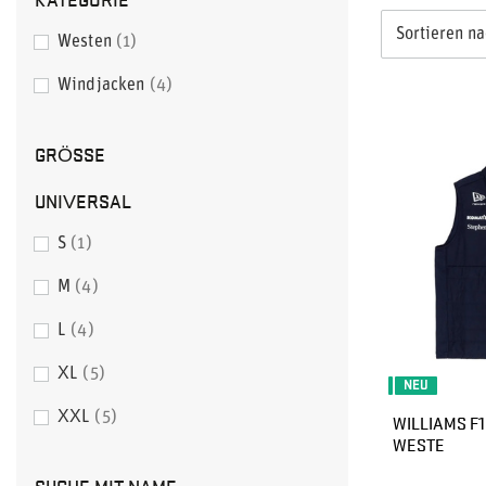
Sortieren n
Westen
1
Windjacken
4
GRÖSSE
UNIVERSAL
S
1
M
4
L
4
XL
5
NEU
XXL
5
WILLIAMS F1
WESTE
SUCHE MIT NAME