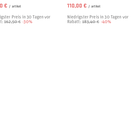
70 €
110,00 €
/
artikel
/
artikel
igster Preis in 30 Tagen vor
Niedrigster Preis in 30 Tagen vor
t:
162,50 €
-30%
Rabatt:
183,40 €
-40%