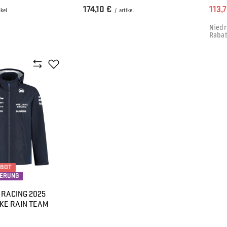
174,10 €
113,
ikel
/
artikel
Niedr
Rabat
EBOT
IERUNG
 RACING 2025
KE RAIN TEAM