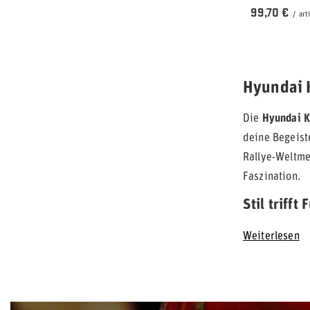
99,70 €
/
art
Hyundai K
Die
Hyundai K
deine Begeist
Rallye-Weltme
Faszination.
Stil trifft
Weiterlesen