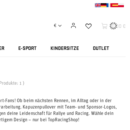
0,00 €
€
ER
E-SPORT
KINDERSITZE
OUTLET
 Produkte:
1
)
ort-Fans! Ob beim nächsten Rennen, im Alltag oder in der
erarbeitung. Kapuzenpullover mit Team- und Sponsor-Logos,
gen deine Leidenschaft für Rallye und Racing. Wähle dein
artigem Design – nur bei TopRacingShop!