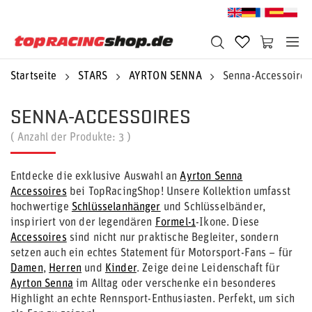
Startseite
STARS
AYRTON SENNA
Senna-Accessoires
SENNA-ACCESSOIRES
( Anzahl der Produkte:
3
)
Entdecke die exklusive Auswahl an
Ayrton Senna
Accessoires
bei TopRacingShop! Unsere Kollektion umfasst
hochwertige
Schlüsselanhänger
und Schlüsselbänder,
inspiriert von der legendären
Formel-1
-Ikone. Diese
Accessoires
sind nicht nur praktische Begleiter, sondern
setzen auch ein echtes Statement für Motorsport-Fans – für
Damen
,
Herren
und
Kinder
. Zeige deine Leidenschaft für
Ayrton Senna
im Alltag oder verschenke ein besonderes
Highlight an echte Rennsport-Enthusiasten. Perfekt, um sich