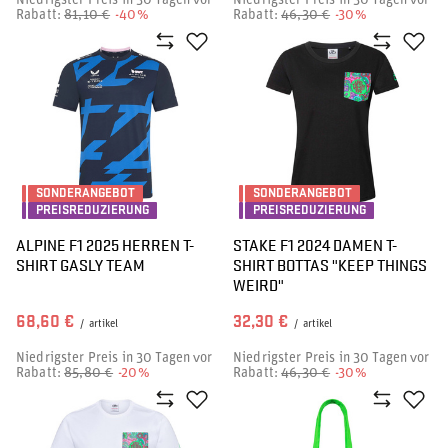
Niedrigster Preis in 30 Tagen vor
Niedrigster Preis in 30 Tagen vor
Rabatt:
81,10 €
-40%
Rabatt:
46,30 €
-30%
SONDERANGEBOT
SONDERANGEBOT
PREISREDUZIERUNG
PREISREDUZIERUNG
ALPINE F1 2025 HERREN T-
STAKE F1 2024 DAMEN T-
SHIRT GASLY TEAM
SHIRT BOTTAS "KEEP THINGS
WEIRD"
68,60 €
32,30 €
/
artikel
/
artikel
Niedrigster Preis in 30 Tagen vor
Niedrigster Preis in 30 Tagen vor
Rabatt:
85,80 €
-20%
Rabatt:
46,30 €
-30%