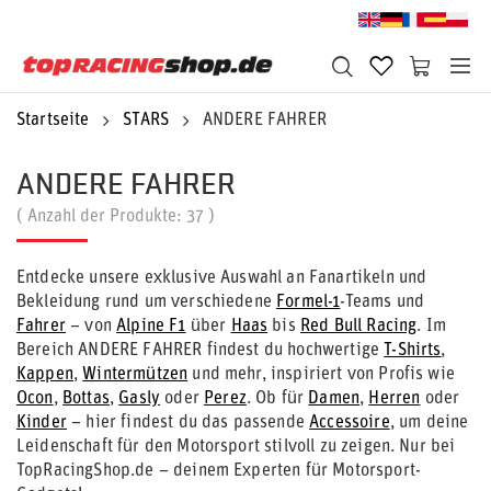
Startseite
STARS
ANDERE FAHRER
ANDERE FAHRER
( Anzahl der Produkte:
37
)
Entdecke unsere exklusive Auswahl an Fanartikeln und
Bekleidung rund um verschiedene
Formel-1
-Teams und
Fahrer
– von
Alpine F1
über
Haas
bis
Red Bull Racing
. Im
Bereich ANDERE FAHRER findest du hochwertige
T-Shirts
,
Kappen
,
Wintermützen
und mehr, inspiriert von Profis wie
Ocon
,
Bottas
,
Gasly
oder
Perez
. Ob für
Damen
,
Herren
oder
Kinder
– hier findest du das passende
Accessoire
, um deine
Leidenschaft für den Motorsport stilvoll zu zeigen. Nur bei
TopRacingShop.de – deinem Experten für Motorsport-