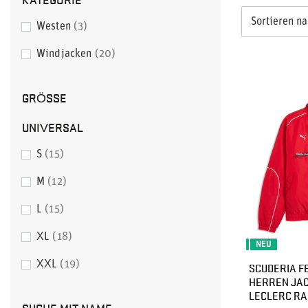
Sortieren n
Westen
3
Windjacken
20
GRÖSSE
UNIVERSAL
S
15
M
12
L
15
XL
18
NEU
XXL
19
SCUDERIA FE
HERREN JA
LECLERC RA
SUCHE MIT NAME