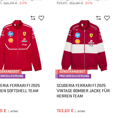
t:
141,70 €
-20%
Rabatt:
153,30 €
-20%
DERANGEBOT
SONDERANGEBOT
ISREDUZIERUNG
PREISREDUZIERUNG
ERIA FERRARI F1 2025
SCUDERIA FERRARI F1 2025
EN SOFTSHELL TEAM
VINTAGE BOMBER JACKE FÜR
HERREN TEAM
50 €
163,60 €
/
artikel
/
artikel