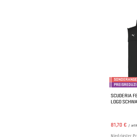
SONDERANG
PREISREDUZ
SCUDERIA F
LOGO SCHW
81,70 €
/
arti
Niedrigster Pr