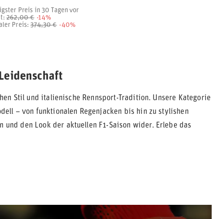
igster Preis in 30 Tagen vor
t:
262,00 €
-14%
ler Preis:
374,30 €
-40%
-Leidenschaft
chen Stil und italienische Rennsport-Tradition. Unsere Kategorie
odell – von funktionalen Regenjacken bis hin zu stylishen
en und den Look der aktuellen F1-Saison wider. Erlebe das