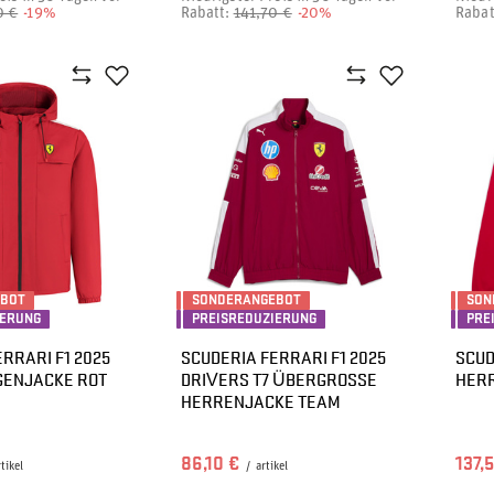
0 €
-19%
Rabatt:
141,70 €
-20%
Rabat
EBOT
SONDERANGEBOT
SON
IERUNG
PREISREDUZIERUNG
PRE
RRARI F1 2025
SCUDERIA FERRARI F1 2025
SCUD
GENJACKE ROT
DRIVERS T7 ÜBERGROSSE H
HERR
ERRENJACKE TEAM
86,10 €
137,
rtikel
/
artikel