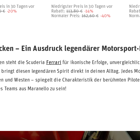
eis in 30 Tagen vor
Niedrigster Preis in 30 Tagen vor
Niedr
0 €
-20%
Rabatt:
113,80 €
-14%
Rabat
Normaler Preis:
162,60 €
-40%
Norma
acken – Ein Ausdruck legendärer Motorsport
ten steht die Scuderia
Ferrari
für ikonische Erfolge, unvergleichli
n
bringt diesen legendären Spirit direkt in deinen Alltag. Jedes M
ken und Westen – spiegelt die Charakteristik der berühmten Pilot
es Teams aus Maranello zu sein!