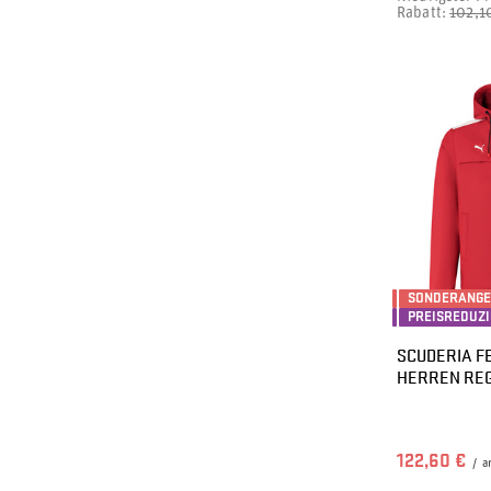
Rabatt:
102,1
SONDERANG
PREISREDUZ
SCUDERIA FE
HERREN RE
122,60 €
/
a