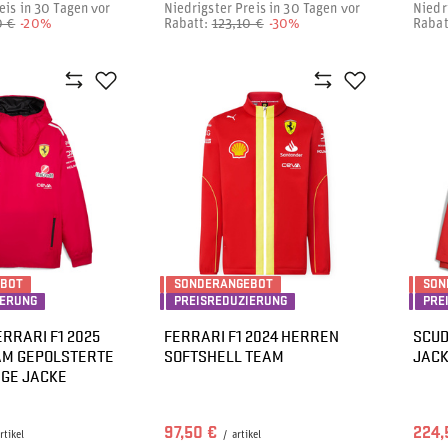
eis in 30 Tagen vor
Niedrigster Preis in 30 Tagen vor
Niedr
0 €
-20%
Rabatt:
123,10 €
-30%
Rabat
EBOT
SONDERANGEBOT
SON
IERUNG
PREISREDUZIERUNG
PRE
RRARI F1 2025
FERRARI F1 2024 HERREN
SCUD
AM GEPOLSTERTE
SOFTSHELL TEAM
JACK
IGE JACKE
97,50 €
224,
rtikel
/
artikel