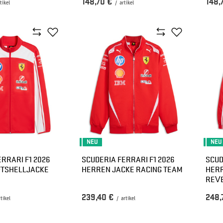
148,70 €
148,
tikel
/
artikel
NEU
NEU
RRARI F1 2026
SCUDERIA FERRARI F1 2026
SCUD
FTSHELLJACKE
HERREN JACKE RACING TEAM
HERR
REV
239,40 €
248,
rtikel
/
artikel