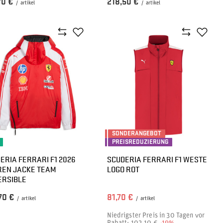
70 €
218,50 €
/
artikel
/
artikel
SONDERANGEBOT
PREISREDUZIERUNG
ERIA FERRARI F1 2026
SCUDERIA FERRARI F1 WESTE
EN JACKE TEAM
LOGO ROT
ERSIBLE
70 €
81,70 €
/
artikel
/
artikel
Niedrigster Preis in 30 Tagen vor