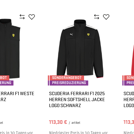
EBOT
SONDERANGEBOT
SON
IERUNG
PREISREDUZIERUNG
PRE
ERRARI F1 WESTE
SCUDERIA FERRARI F1 2025
SCUD
ARZ
HERREN SOFTSHELL JACKE
HERR
LOGO SCHWARZ
LOGO
113,30 €
113,
kel
/
artikel
eis in 30 Tagen vor
Niedrigster Preis in 30 Tagen vor
Niedr