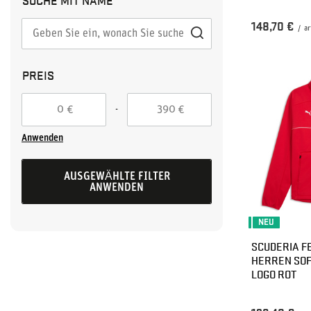
148,70 €
/
ar
PREIS
-
€
€
Anwenden
AUSGEWÄHLTE FILTER
ANWENDEN
NEU
SCUDERIA FE
HERREN SO
LOGO ROT