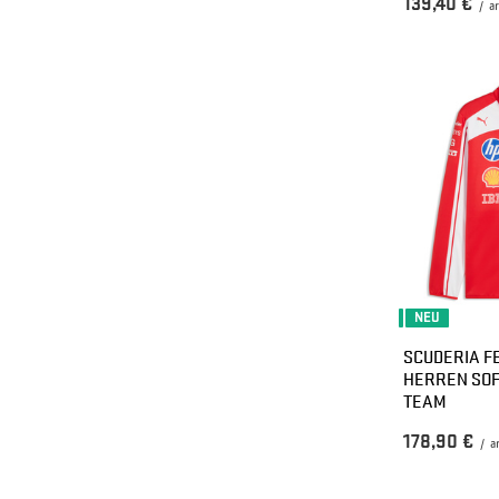
139,40 €
/
ar
NEU
SCUDERIA FE
HERREN SO
TEAM
178,90 €
/
a