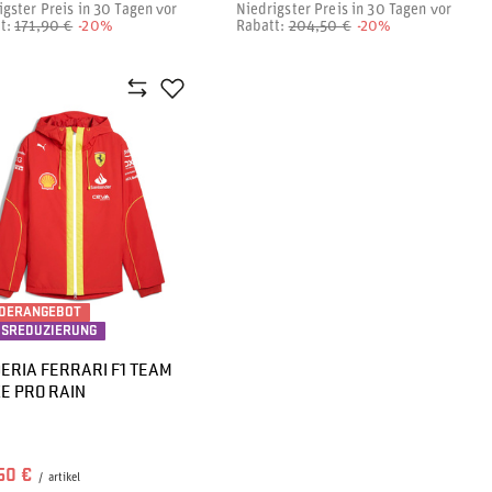
igster Preis in 30 Tagen vor
Niedrigster Preis in 30 Tagen vor
t:
171,90 €
-20%
Rabatt:
204,50 €
-20%
DERANGEBOT
ISREDUZIERUNG
ERIA FERRARI F1 TEAM
E PRO RAIN
50 €
/
artikel