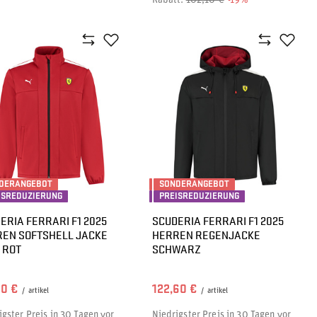
Rabatt:
102,10 €
-19%
DERANGEBOT
SONDERANGEBOT
ISREDUZIERUNG
PREISREDUZIERUNG
ERIA FERRARI F1 2025
SCUDERIA FERRARI F1 2025
EN SOFTSHELL JACKE
HERREN REGENJACKE
 ROT
SCHWARZ
30 €
122,60 €
/
artikel
/
artikel
igster Preis in 30 Tagen vor
Niedrigster Preis in 30 Tagen vor