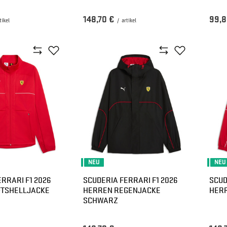
148,70 €
99,8
tikel
/
artikel
NEU
NEU
RRARI F1 2026
SCUDERIA FERRARI F1 2026
SCUD
FTSHELLJACKE
HERREN REGENJACKE
HERR
SCHWARZ