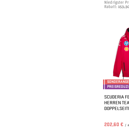
Niedrigster Pr
Rabatt:
153,3
SONDERANG
PREISREDUZ
SCUDERIA FE
HERREN TE
DOPPELSEIT
202,60 €
/
a