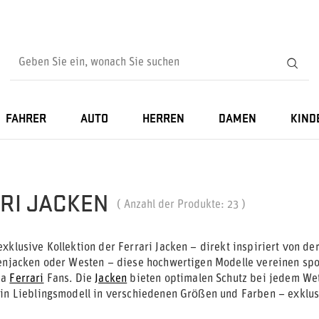
FAHRER
AUTO
HERREN
DAMEN
KIND
RI JACKEN
( Anzahl der Produkte:
23
)
xklusive Kollektion der Ferrari Jacken – direkt inspiriert von de
genjacken oder Westen – diese hochwertigen Modelle vereinen sport
ia
Ferrari
Fans. Die
Jacken
bieten optimalen Schutz bei jedem Wet
ein Lieblingsmodell in verschiedenen Größen und Farben – exklu