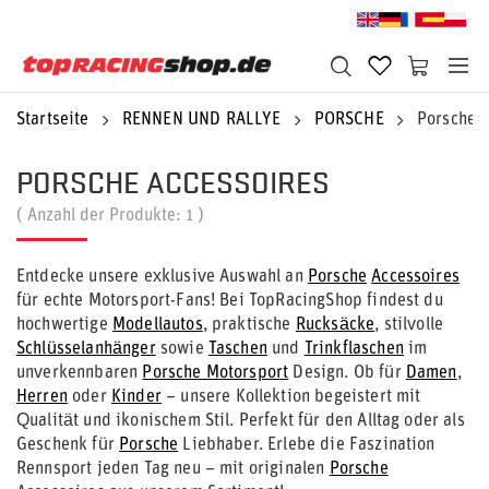
Startseite
RENNEN UND RALLYE
PORSCHE
Porsche A
PORSCHE ACCESSOIRES
( Anzahl der Produkte:
1
)
Entdecke unsere exklusive Auswahl an
Porsche
Accessoires
für echte Motorsport-Fans! Bei TopRacingShop findest du
hochwertige
Modellautos
, praktische
Rucksäcke
, stilvolle
Schlüsselanhänger
sowie
Taschen
und
Trinkflaschen
im
unverkennbaren
Porsche Motorsport
Design. Ob für
Damen
,
Herren
oder
Kinder
– unsere Kollektion begeistert mit
Qualität und ikonischem Stil. Perfekt für den Alltag oder als
Geschenk für
Porsche
Liebhaber. Erlebe die Faszination
Rennsport jeden Tag neu – mit originalen
Porsche