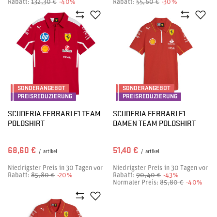
Rabatt:
132,30 €
-40%
Rabatt:
55,60 €
-30%
SONDERANGEBOT
SONDERANGEBOT
PREISREDUZIERUNG
PREISREDUZIERUNG
SCUDERIA FERRARI F1 TEAM
SCUDERIA FERRARI F1
POLOSHIRT
DAMEN TEAM POLOSHIRT
68,60 €
51,40 €
/
artikel
/
artikel
Niedrigster Preis in 30 Tagen vor
Niedrigster Preis in 30 Tagen vor
Rabatt:
85,80 €
-20%
Rabatt:
90,40 €
-43%
Normaler Preis:
85,80 €
-40%