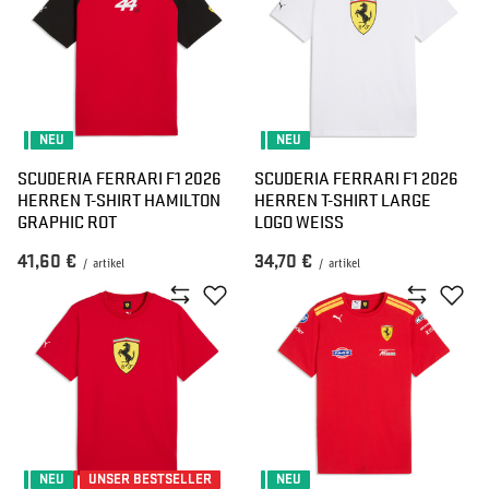
NEU
NEU
SCUDERIA FERRARI F1 2026
SCUDERIA FERRARI F1 2026
HERREN T-SHIRT HAMILTON
HERREN T-SHIRT LARGE
GRAPHIC ROT
LOGO WEISS
41,60 €
34,70 €
/
artikel
/
artikel
NEU
UNSER BESTSELLER
NEU