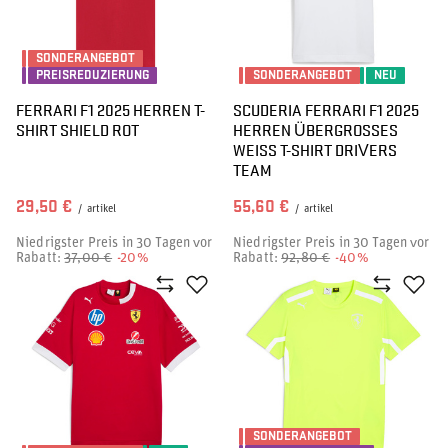
SONDERANGEBOT
PREISREDUZIERUNG
SONDERANGEBOT
NEU
FERRARI F1 2025 HERREN T-
SCUDERIA FERRARI F1 2025
SHIRT SHIELD ROT
HERREN ÜBERGROSSES W
EISS T-SHIRT DRIVERS TE
AM
29,50 €
55,60 €
/
artikel
/
artikel
Niedrigster Preis in 30 Tagen vor
Niedrigster Preis in 30 Tagen vor
Rabatt:
37,00 €
-20%
Rabatt:
92,80 €
-40%
SONDERANGEBOT