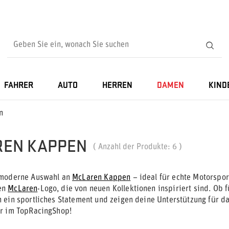
FAHRER
AUTO
HERREN
DAMEN
KIND
n
EN KAPPEN
( Anzahl der Produkte:
6
)
 moderne Auswahl an
McLaren Kappen
– ideal für echte Motorspor
en
McLaren
-Logo, die von neuen Kollektionen inspiriert sind. Ob
 ein sportliches Statement und zeigen deine Unterstützung für d
r im TopRacingShop!