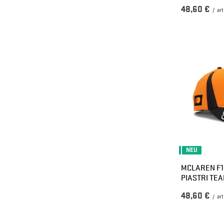
48,60 €
/
art
NEU
MCLAREN F1
PIASTRI TE
48,60 €
/
art