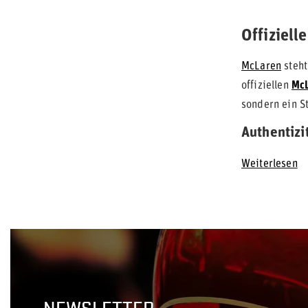
Offiziell
McLaren
steht
offiziellen
McL
sondern ein St
Authentiz
Weiterlesen
NEWSLETTER