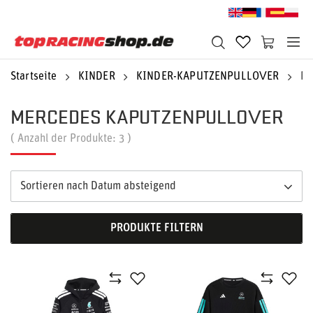
Startseite
KINDER
KINDER-KAPUTZENPULLOVER
Me
MERCEDES KAPUTZENPULLOVER
( Anzahl der Produkte:
3
)
Sortieren nach Datum absteigend
PRODUKTE FILTERN