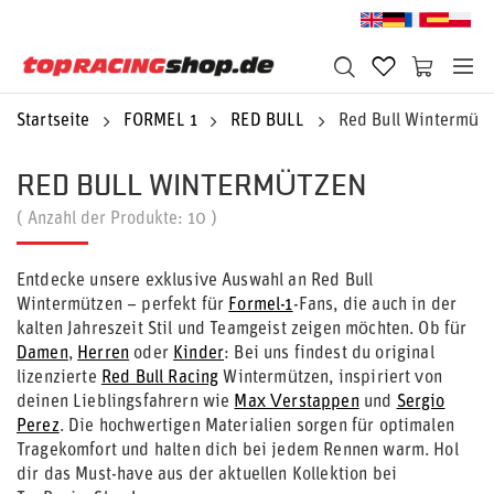
Startseite
FORMEL 1
RED BULL
Red Bull Wintermüt
RED BULL WINTERMÜTZEN
( Anzahl der Produkte:
10
)
Entdecke unsere exklusive Auswahl an Red Bull
Wintermützen – perfekt für
Formel-1
-Fans, die auch in der
kalten Jahreszeit Stil und Teamgeist zeigen möchten. Ob für
Damen
,
Herren
oder
Kinder
: Bei uns findest du original
lizenzierte
Red Bull Racing
Wintermützen, inspiriert von
deinen Lieblingsfahrern wie
Max Verstappen
und
Sergio
Perez
. Die hochwertigen Materialien sorgen für optimalen
Tragekomfort und halten dich bei jedem Rennen warm. Hol
dir das Must-have aus der aktuellen Kollektion bei