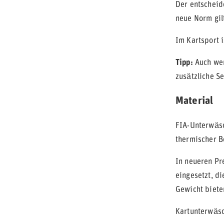
Der entscheid
neue Norm gil
Im Kartsport 
Tipp:
Auch wen
zusätzliche S
Material
FIA-Unterwäs
thermischer B
In neueren Pr
eingesetzt, d
Gewicht biete
Kartunterwäs