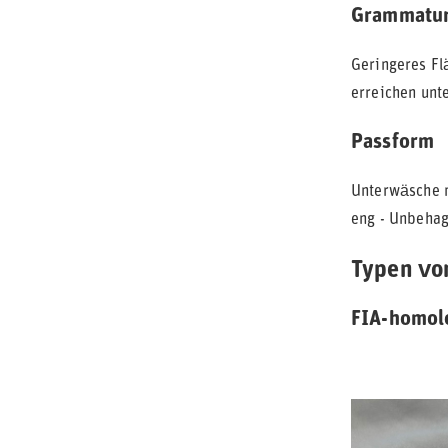
Grammatu
Geringeres Fl
erreichen unt
Passform
Unterwäsche m
eng - Unbehag
Typen vo
FIA-homol