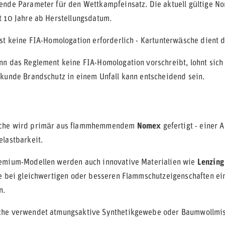
ende Parameter für den Wettkampfeinsatz. Die aktuell gültige No
t 10 Jahre ab Herstellungsdatum.
ist keine FIA-Homologation erforderlich - Kartunterwäsche dient
n das Reglement keine FIA-Homologation vorschreibt, lohnt sich
ekunde Brandschutz in einem Unfall kann entscheidend sein.
che wird primär aus flammhemmendem
Nomex
gefertigt - einer
elastbarkeit.
emium-Modellen werden auch innovative Materialien wie
Lenzing
ie bei gleichwertigen oder besseren Flammschutzeigenschaften ei
n.
che verwendet atmungsaktive Synthetikgewebe oder Baumwollmi