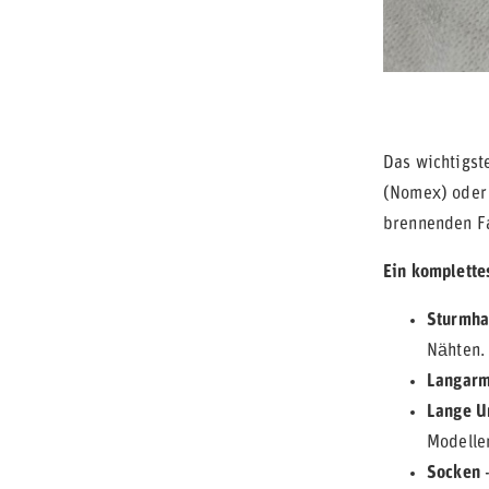
Das wichtigst
(Nomex) oder 
brennenden F
Ein komplettes
Sturmha
Nähten.
Langarm
Lange U
Modelle
Socken
-