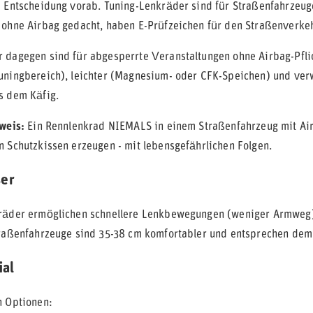
e Entscheidung vorab. Tuning-Lenkräder sind für Straßenfahrzeuge
 ohne Airbag gedacht, haben E-Prüfzeichen für den Straßenverke
 dagegen sind für abgesperrte Veranstaltungen ohne Airbag-Pflich
uningbereich), leichter (Magnesium- oder CFK-Speichen) und verw
s dem Käfig.
nweis:
Ein Rennlenkrad NIEMALS in einem Straßenfahrzeug mit Ai
n Schutzkissen erzeugen - mit lebensgefährlichen Folgen.
er
räder ermöglichen schnellere Lenkbewegungen (weniger Armweg),
traßenfahrzeuge sind 35-38 cm komfortabler und entsprechen de
ial
n Optionen: