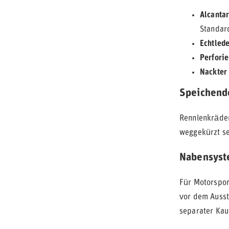
Alcantar
Standar
Echtled
Perforie
Nackter 
Speichend
Rennlenkräder
weggekürzt se
Nabensyst
Für Motorspor
vor dem Ausst
separater Kauf