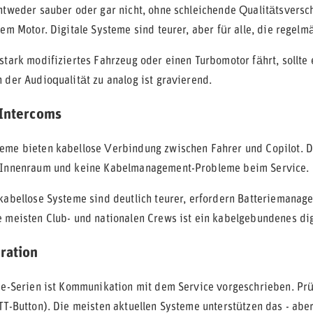
entweder sauber oder gar nicht, ohne schleichende Qualitätsversch
tem Motor. Digitale Systeme sind teurer, aber für alle, die regelmä
tark modifiziertes Fahrzeug oder einen Turbomotor fährt, sollte e
 der Audioqualität zu analog ist gravierend.
 Intercoms
eme bieten kabellose Verbindung zwischen Fahrer und Copilot. Der
r Innenraum und keine Kabelmanagement-Probleme beim Service.
 kabellose Systeme sind deutlich teurer, erfordern Batteriemana
e meisten Club- und nationalen Crews ist ein kabelgebundenes dig
ration
lye-Serien ist Kommunikation mit dem Service vorgeschrieben. Pr
TT-Button). Die meisten aktuellen Systeme unterstützen das - abe