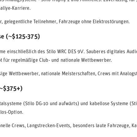
S-Analogsysteme - Stilo Trophy 2 und Ähnliches. Zuverlässig für
allye-Karriere.
r, gelegentliche Teilnehmer, Fahrzeuge ohne Elektrostörungen.
se (~$125-375)
eme einschließlich des Stilo WRC DES 9V. Sauberes digitales Aud
t für regelmäßige Club- und nationale Wettbewerber.
ge Wettbewerber, nationale Meisterschaften, Crews mit Analogs
~$375+)
alsysteme (Stilo DG-10 und aufwärts) und kabellose Systeme (St
los-Option.
nelle Crews, Langstrecken-Events, besonders laute Fahrzeuge, Ka