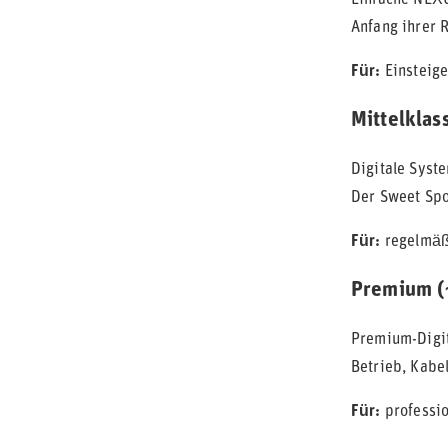
Einfache NEXU
Anfang ihrer R
Für:
Einsteige
Mittelklas
Digitale Syst
Der Sweet Spo
Für:
regelmäßi
Premium (
Premium-Digit
Betrieb, Kabel
Für:
professio