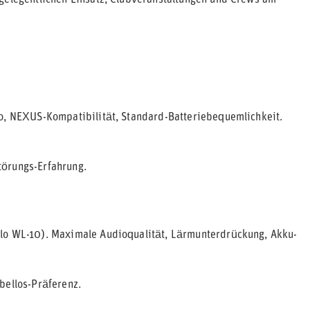
 gelegentlichen Einsatz, Clubveranstaltungen und Crews am
io, NEXUS-Kompatibilität, Standard-Batteriebequemlichkeit.
törungs-Erfahrung.
ilo WL-10). Maximale Audioqualität, Lärmunterdrückung, Akku-
bellos-Präferenz.