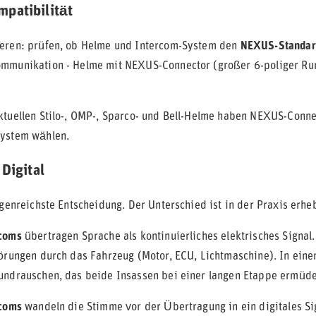
patibilität
eren: prüfen, ob Helme und Intercom-System den
NEXUS-Standar
mmunikation - Helme mit NEXUS-Connector (großer 6-poliger Run
ktuellen Stilo-, OMP-, Sparco- und Bell-Helme haben NEXUS-Conn
System wählen.
 Digital
lgenreichste Entscheidung. Der Unterschied ist in der Praxis erheb
rcoms
übertragen Sprache als kontinuierliches elektrisches Signal. 
törungen durch das Fahrzeug (Motor, ECU, Lichtmaschine). In eine
undrauschen, das beide Insassen bei einer langen Etappe ermüde
rcoms
wandeln die Stimme vor der Übertragung in ein digitales Sig