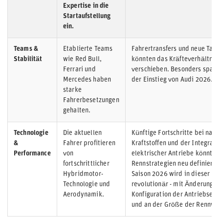
Expertise in die
Startaufstellung
ein.
Teams &
Etablierte Teams
Fahrertransfers und neue Tale
Stabilität
wie Red Bull,
könnten das Kräfteverhältnis
Ferrari und
verschieben. Besonders spann
Mercedes haben
der Einstieg von Audi 2026.
starke
Fahrerbesetzungen
gehalten.
Technologie
Die aktuellen
Künftige Fortschritte bei nac
&
Fahrer profitieren
Kraftstoffen und der Integrat
Performance
von
elektrischer Antriebe könnten
fortschrittlicher
Rennstrategien neu definieren
Hybridmotor-
Saison 2026 wird in dieser Hi
Technologie und
revolutionär - mit Änderunge
Aerodynamik.
Konfiguration der Antriebsein
und an der Größe der Rennwa