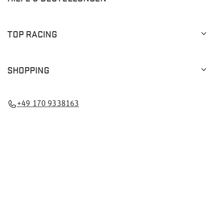
TOP RACING
SHOPPING
+49 170 9338163
PL5223279243
info@topracingshop.de
Im Shop präsentieren wir die Bruttopreise (inkl. MwSt.).
Mehrwertsteuersätze für inländische Verbraucher:
Deutschland
.