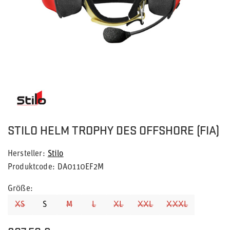
STILO HELM TROPHY DES OFFSHORE (FIA)
Hersteller
Stilo
Produktcode
DA0110EF2M
Größe
XS
S
M
L
XL
XXL
XXXL