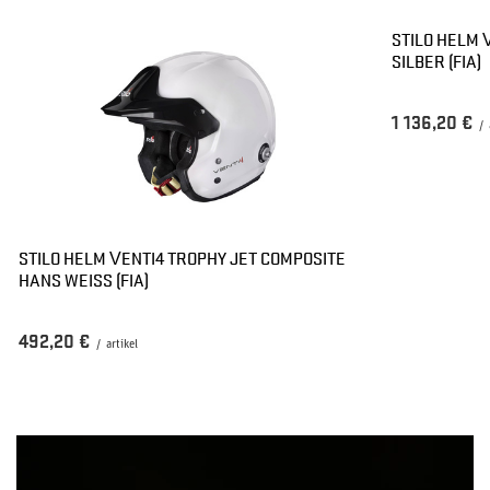
STILO HELM 
SILBER (FIA)
1 136,20 €
/
STILO HELM VENTI4 TROPHY JET COMPOSITE
HANS WEISS (FIA)
492,20 €
/
artikel