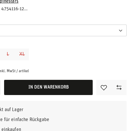
pinestars
4754116-12...
L
XL
nkl. MwSt
/
artikel
IN DEN WARENKORB
kt auf Lager
e für einfache Rückgabe
r einkaufen