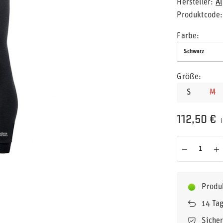
Hersteller
Al
Produktcode
Farbe
Schwarz
Größe
S
M
112,50 €
i
Produ
14
Tag
Siche