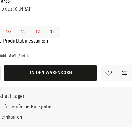
parco
001356..NRAF
10
11
12
13
ie Produktabmessungen
inkl. MwSt
/
artikel
IN DEN WARENKORB
kt auf Lager
e für einfache Rückgabe
r einkaufen