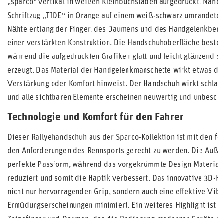
„sparco“ vertikal in weißen Kleinbuchstaben aufgedruckt. Nah
Schriftzug „TIDE“ in Orange auf einem weiß-schwarz umrandeten
Nähte entlang der Finger, des Daumens und des Handgelenkbere
einer verstärkten Konstruktion. Die Handschuhoberfläche best
während die aufgedruckten Grafiken glatt und leicht glänzend s
erzeugt. Das Material der Handgelenkmanschette wirkt etwas di
Verstärkung oder Komfort hinweist. Der Handschuh wirkt schl
und alle sichtbaren Elemente erscheinen neuwertig und unbesc
Technologie und Komfort für den Fahrer
Dieser Rallyehandschuh aus der Sparco-Kollektion ist mit den f
den Anforderungen des Rennsports gerecht zu werden. Die Auß
perfekte Passform, während das vorgekrümmte Design Materi
reduziert und somit die Haptik verbessert. Das innovative 3D-
nicht nur hervorragenden Grip, sondern auch eine effektive V
Ermüdungserscheinungen minimiert. Ein weiteres Highlight ist